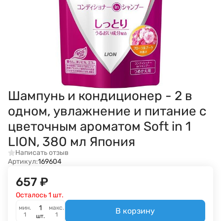
Шампунь и кондиционер - 2 в
одном, увлажнение и питание с
цветочным ароматом Soft in 1
LION, 380 мл Япония
Написать отзыв
Артикул:
169604
657
₽
Осталось 1 шт.
мин.
макс.
В корзину
1
1
шт.