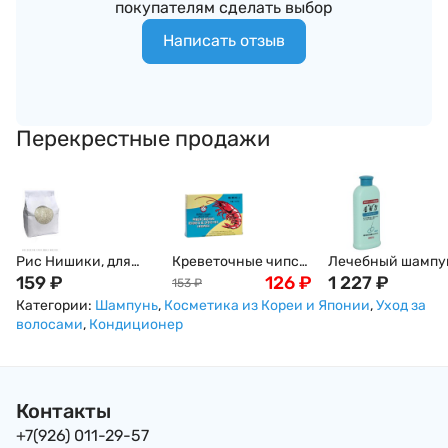
покупателям сделать выбор
Написать отзыв
Перекрестные продажи
Рис Нишики, для
Креветочные чипсы
Лечебный шампу
суши и роллов, 1кг
159
₽
Ou Jiang, 227г
126
₽
стимулирующий
1 227
₽
153
₽
рост волос с
Категории:
Шампунь
,
Косметика из Кореи и Японии
,
Уход за
пониженным
волосами
,
Кондиционер
содержанием
сульфатов, Япони
200мл
Контакты
+7(926) 011-29-57