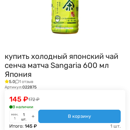
купить холодный японский чай
сенча матча Sangaria 600 мл
Япония
1 отзыв
5.0
Артикул:
022875
145
₽
172
₽
В наличии
мин.
В корзину
1
шт.
Итого:
145
₽
1
шт.