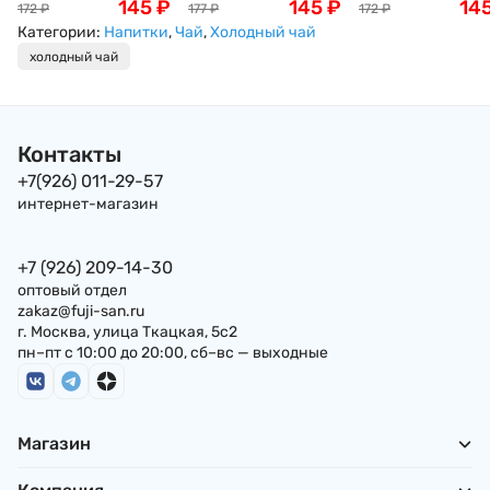
Холодный Японский
145
₽
Холодный Японский
145
₽
Холодный Японс
14
172
₽
177
₽
172
₽
чай " Ваш зеленый
чай "Ваш Чай
чай Генматча с
Категории:
Напитки
,
Чай
,
Холодный чай
чай-Улун", без
Ходзича", без
жареным рисом 
холодный чай
сахара, с
сахара, с
Маття без сахара,
витамином С,
витамином С
витамином С
(крепкий) 0,5л
(крепкий)
(крепкий), 0,5л,
Sangaria Япония
охлажденный, 0,6л
Sangaria Япония
Контакты
Sangaria Япония
+7(926) 011-29-57
интернет-магазин
+7 (926) 209-14-30
оптовый отдел
zakaz@fuji-san.ru
г. Москва, улица Ткацкая, 5с2
пн–пт с 10:00 до 20:00, сб–вс — выходные
Магазин