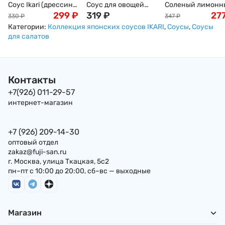
Соус Ikari (дрессинг)
Соус для овощей
Соленый лимонн
из листьев шисо,
299
₽
Икари с луком по-
319
₽
соус (дрессинг)
27
330
₽
347
₽
Япония, 200мл
японски на соевой
IKARI, Япония,
Категории:
Коллекция японских соусов IKARI
,
Соусы
,
Соусы
основе (дрессинг)
200мл
для салатов
IKARI , 200мл,
Япония
Контакты
+7(926) 011-29-57
интернет-магазин
+7 (926) 209-14-30
оптовый отдел
zakaz@fuji-san.ru
г. Москва, улица Ткацкая, 5с2
пн–пт с 10:00 до 20:00, сб–вс — выходные
Магазин