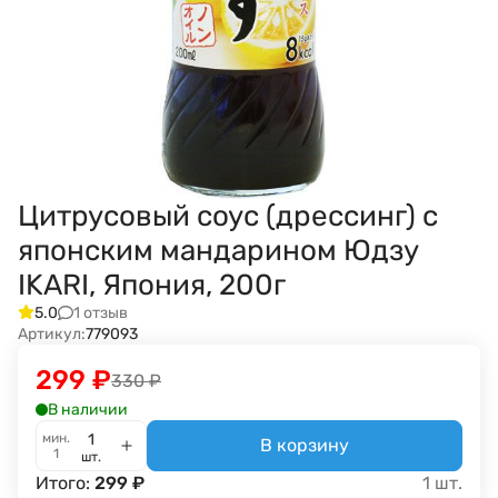
Цитрусовый соус (дрессинг) с
японским мандарином Юдзу
IKARI, Япония, 200г
1 отзыв
5.0
Артикул:
779093
299
₽
330
₽
В наличии
мин.
В корзину
1
шт.
Итого:
299
₽
1
шт.