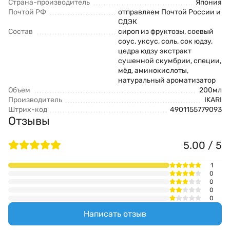
Страна-производитель
Япония
Почтой РФ
отправляем Почтой России и
СДЭК
Состав
сироп из фруктозы, соевый
соус, уксус, соль, сок юдзу,
цедра юдзу экстракт
сушенной скумбрии, специи,
мёд, аминокислоты,
натуральный ароматизатор
Объем
200мл
Производитель
IKARI
Штрих-код
4901155779093
Отзывы
5.00 / 5
1
0
0
0
0
Написать отзыв