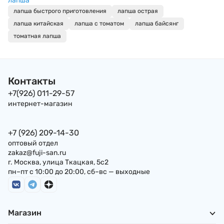
лапша
сыром Shin Ramyun
соусе BaiXiang , 1
лапша быстрого приготовления
лапша острая
Stir Fry with Cheese
лапша китайская
лапша с томатом
лапша байсянг
Nongshim
(жаренная), 136 г,
томатная лапша
Корея
Контакты
+7(926) 011-29-57
интернет-магазин
+7 (926) 209-14-30
оптовый отдел
zakaz@fuji-san.ru
г. Москва, улица Ткацкая, 5с2
пн–пт с 10:00 до 20:00, сб–вс — выходные
Магазин