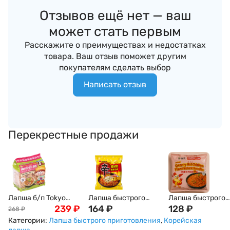
Отзывов ещё нет — ваш
может стать первым
Расскажите о преимуществах и недостатках
товара. Ваш отзыв поможет другим
покупателям сделать выбор
Написать отзыв
Перекрестные продажи
Лапша б/п Tokyo
Лапша быстрого
Лапша быстрого
Noodle Том-ям по
239
₽
приготовления
164
₽
приготовления с
128
₽
268
₽
токийски, Япония
Нонгшим Шин
вкусом курицы в
Категории:
Лапша быстрого приготовления
,
Корейская
120г 4 порции
Рамен Стир-Фрай с
сливочно-остро