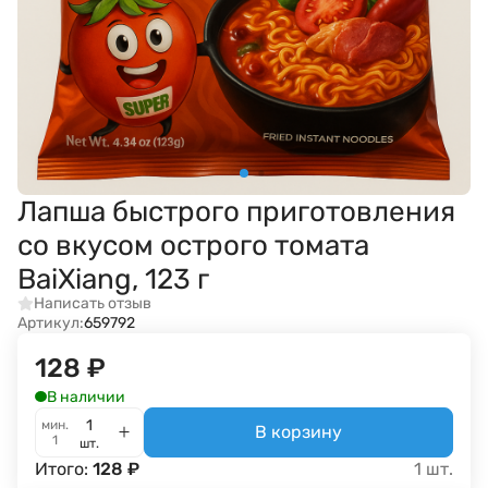
Лапша быстрого приготовления
со вкусом острого томата
BaiXiang, 123 г
Написать отзыв
Артикул:
659792
128
₽
В наличии
мин.
В корзину
1
шт.
Итого:
128
₽
1
шт.