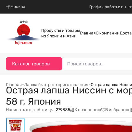
Москва
График работы: пн–пт
Продукты и товары
Главная
О компании
Доста
из Японии и Азии
Каталог товаров
Главная
–
Лапша быстрого приготовления
–
Острая лапша Нисси
Острая лапша Ниссин с мор
58 г, Япония
Написать отзыв
К сравнению
В избранное
Артикул:
279885