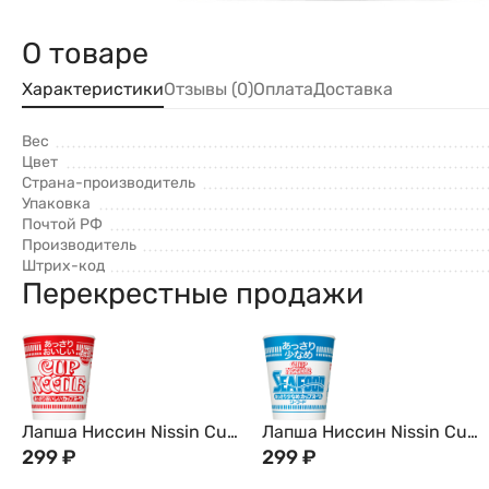
О товаре
Характеристики
Отзывы (0)
Оплата
Доставка
Вес
Цвет
Страна-производитель
Упаковка
Почтой РФ
Производитель
Штрих-код
Перекрестные продажи
Лапша Ниссин Nissin Cup
Лапша Ниссин Nissin Cup
Noodle с Креветками, 57г,
299
₽
Noodle с Гребешком,
299
₽
Япония
Креветкой, Крабом и