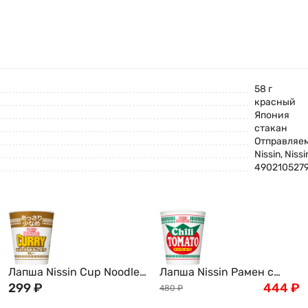
58 г
красный
Япония
стакан
Отправляем
Nissin, Niss
490210527
Лапша Nissin Cup Noodle
Лапша Nissin Рамен с
карри, 70г, Япония
299
₽
курицей и томатами Chili
444
₽
480
₽
Tomato Ниссин, 76г