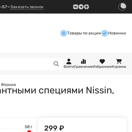
9-57
Заказать звонок
Товары по акции
Новинки
Войти
Сравнение
Избранное
Корзина
, Япония
нтными специями Nissin,
299
₽
58 г