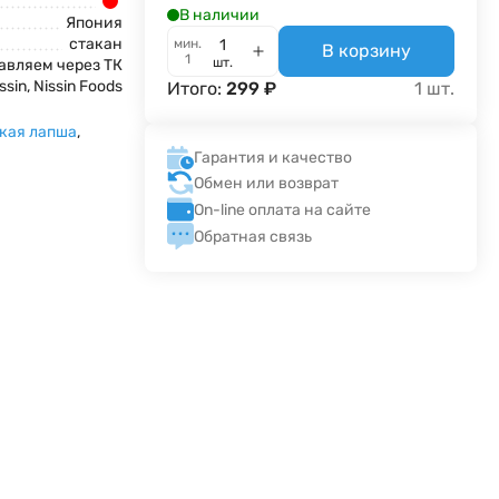
В наличии
Япония
стакан
мин.
В корзину
1
шт.
авляем через ТК
ssin, Nissin Foods
Итого:
299
₽
1
шт.
кая лапша
,
Гарантия и качество
Обмен или возврат
On-line оплата на сайте
Обратная связь