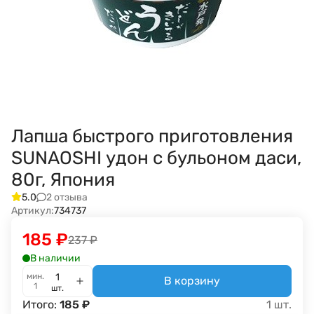
Лапша быстрого приготовления
SUNAOSHI удон c бульоном даси,
80г, Япония
2 отзыва
5.0
Артикул:
734737
185
₽
237
₽
В наличии
мин.
В корзину
1
шт.
Итого:
185
₽
1
шт.