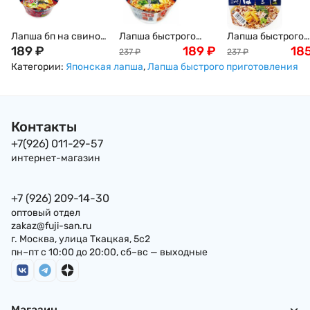
Лапша бп на свином
Лапша быстрого
Лапша быстрого
бульоне Китаката
189
₽
приготовления
189
₽
приготовления
18
237
₽
237
₽
тонкацу рамен
SUNAOSHI Саппоро
SUNAOSHI Соба c
Категории:
Японская лапша
,
Лапша быстрого приготовления
SUNAOSHI , 106,
мисо рамен, 103г,
тунцом Бонито, 8
Япония
Япония
Япония
Контакты
+7(926) 011-29-57
интернет-магазин
+7 (926) 209-14-30
оптовый отдел
zakaz@fuji-san.ru
г. Москва, улица Ткацкая, 5с2
пн–пт с 10:00 до 20:00, сб–вс — выходные
Магазин