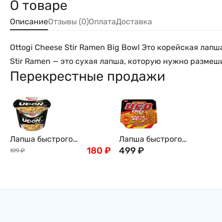
О товаре
Описание
Отзывы (0)
Оплата
Доставка
Ottogi Cheese Stir Ramen Big Bowl Это корейская лап
Stir Ramen — это сухая лапша, которую нужно размешива
Перекрестные продажи
Лапша быстрого
Лапша быстрого
приготовления Нонгшим
180
₽
приготовления Nissin:
499
₽
199
₽
Удон премиум BIG BOWL
UFO Big Якисоба, Япония,
большой стакан
167г
Nongshim Udon, 111г,
Корея