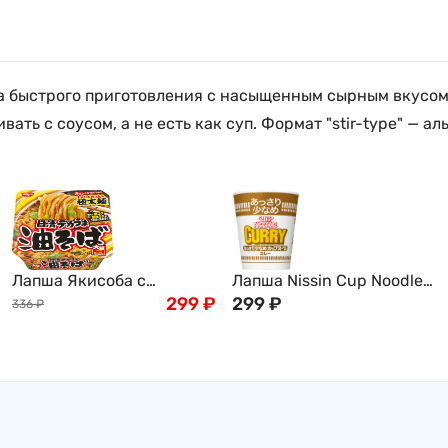
ша быстрого приготовления с насыщенным сырным вкусом 
ть с соусом, а не есть как суп. Формат "stir-type" — ал
Лапша Якисоба с
Лапша Nissin Cup Noodle
вустерширским соусом и
299
₽
карри, 70г, Япония
299
₽
336
₽
бульоном Даси Ниссин
Nissin, 157 г, Япония