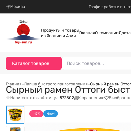
Москва
График работы: пн–пт
Продукты и товары
Главная
О компании
Доста
из Японии и Азии
Каталог товаров
Главная
–
Лапша быстрого приготовления
–
Сырный рамен Оттог
Сырный рамен Оттоги быст
Написать отзыв
К сравнению
В избранн
Артикул:
572802
-17%
New!