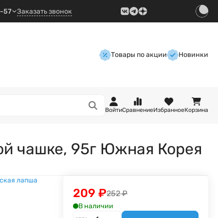
9-57
Заказать звонок
Товары по акции
Новинки
Войти
Сравнение
Избранное
Корзина
ой чашке, 95г Южная Корея
ская лапша
209
₽
252
₽
В наличии