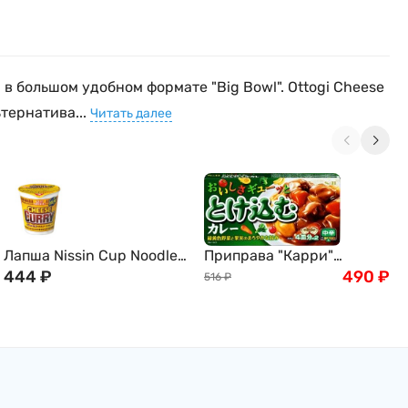
в большом удобном формате "Big Bowl". Ottogi Cheese
ьтернатива...
Читать далее
Лапша Nissin Cup Noodle
Приправа "Карри"
Сырный Карри,70г
444
₽
полуострая, S&B, 8
490
₽
516
₽
Япония
порций, 144 г