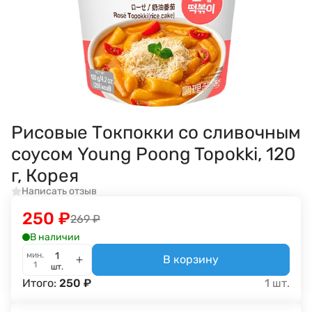
Рисовые Токпокки со сливочным
соусом Young Poong Topokki, 120
г, Корея
Написать отзыв
250
₽
269
₽
В наличии
мин.
В корзину
1
шт.
Итого:
250
₽
1
шт.