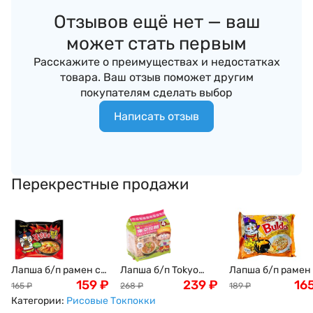
Отзывов ещё нет — ваш
может стать первым
Расскажите о преимуществах и недостатках
товара. Ваш отзыв поможет другим
покупателям сделать выбор
Написать отзыв
Перекрестные продажи
Лапша б/п рамен со
Лапша б/п Tokyo
Лапша б/п рамен 
вкусом острой
159
₽
Noodle Том-ям по
239
₽
сыра" с острой
16
165
₽
268
₽
189
₽
курицы рагу
токийски, Япония
курицей Бульдак
Категории:
Рисовые Токпокки
Бульдак (Buldak
120г 4 порции
Самянг Buldak