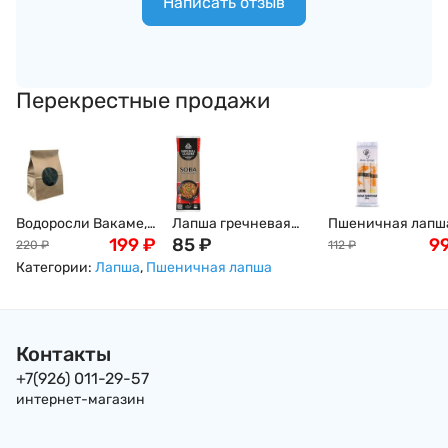
Написать отзыв
Перекрестные продажи
Водоросли Вакаме,
Лапша гречневая
Пшеничная лапш
100г
199
₽
Соба Imperial Cuisine,
85
₽
Удон Barco Group,
9
220
₽
112
₽
400гр
300г
Категории:
Лапша
,
Пшеничная лапша
Контакты
+7(926) 011-29-57
интернет-магазин