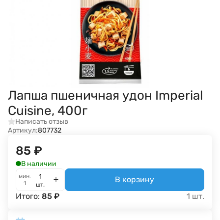
Лапша пшеничная удон Imperial
Cuisine, 400г
Написать отзыв
Артикул:
807732
85
₽
В наличии
мин.
В корзину
1
шт.
Итого:
85
₽
1
шт.