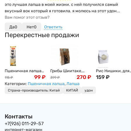
это лучшая лапша в моей жизни. с ней получился самый
вкусный вок который я готовила. я молюсь на этот удон...
Вам помог этот отзыв?
Да
0
Нет
0
Ответить
Перекрестные продажи
Пшеничная лапша
Грибы Шиитаке,
Рис Нишики, для
Удон, Wheat Village,
99
₽
древесные, 100г
270
₽
суши и роллов, 1к
159
₽
115
₽
399
₽
300г
Категории:
Пшеничная лапша
,
Лапша
Страна-производитель: Китай
КИТАЙ
удон
Контакты
+7(926) 011-29-57
интернет-магазин