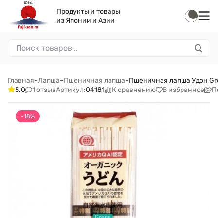
Продукты и товары
из Японии и Азии
Главная
–
Лапша
–
Пшеничная лапша
–
Пшеничная лапша Удон Gre
1 отзыв
К сравнению
В избранное
П
5.0
Артикул:
04181
-18%