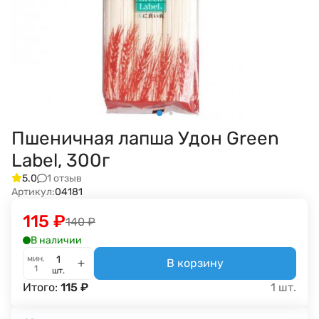
Пшеничная лапша Удон Green
Label, 300г
1 отзыв
5.0
Артикул:
04181
115
₽
140
₽
В наличии
мин.
В корзину
1
шт.
Итого:
115
₽
1
шт.