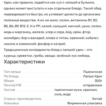
Удон, как правило, подаётся как суп с лапшой в бульоне,
однако может выступать и как отдельное блюдо. Такой обед
переваривается быстро, но успевает донести до организма
полезные вещества. А их не мало: холин, витамины В1, В2,
В5, В6, В9, В12, Е, Н и РР, калий, кальций, магний, цинк, селен,
медь и марганец, железо, хлор и сера, йод, хром, фтор,
молибден, бор и ванадий, олово и титан, кремний, кобальт,
никель и алюминий, фосфор и натрий.
Традиционные ингредиенты блюд с лапшой удон – это
курица,
креветки
, грибы, овощи, зелёный лук и
мбирь
.
Характеристики
Тип лапши
Пшеничная
По блюду
Лапша Удон
Объем
300г
Почтой РФ
отправляем
Состав
пшеничная мука, крахмал,
соль, вода
Страна-производитель
Китай
Упаковка
Фирменная упаковка