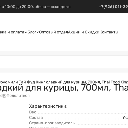
 с 10:00 до 20:00, сб–вс — выходные
+7(926) 011-2
вка и оплата
Блог
Оптовый отдел
Акции и Скидки
Контакты
Соус чили Тай Фуд Кинг сладкий для курицы, 700мл, Thai Food Kin
дкий для курицы, 700мл, Tha
ое
Поделиться
Характеристики:
Вес
Состав
Ук
Страна-производитель