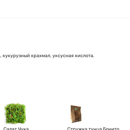
ь, кукурузный крахмал, уксусная кислота.
Салат Чука
Стружка тунца Бонито