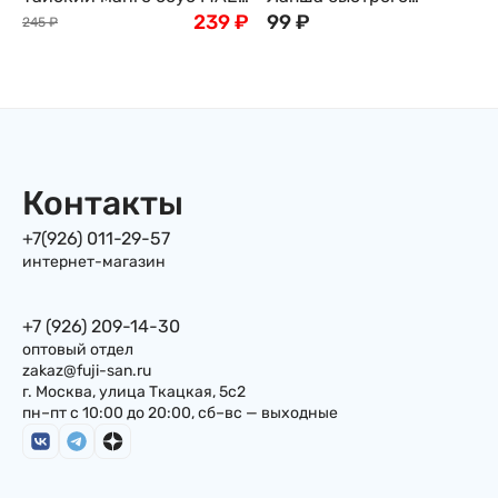
PLOY, 285мл
239
₽
приготовления "Мисо
99
₽
245
₽
рамен" Sunaoshi Sapporo,
84г, Япония
Контакты
+7(926) 011-29-57
интернет-магазин
+7 (926) 209-14-30
оптовый отдел
zakaz@fuji-san.ru
г. Москва, улица Ткацкая, 5с2
пн–пт с 10:00 до 20:00, сб–вс — выходные