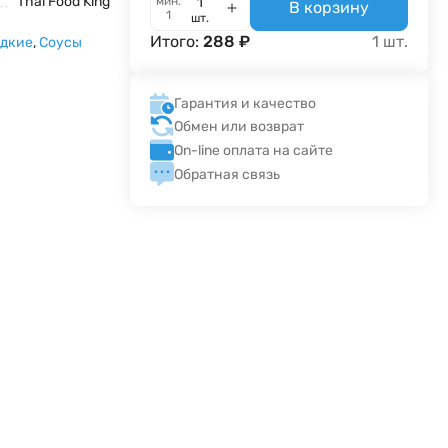
Thai Food King
мин.
В корзину
1
шт.
Итого:
288
₽
1
шт.
адкие
,
Соусы
Гарантия и качество
Обмен или возврат
On-line оплата на сайте
Обратная связь