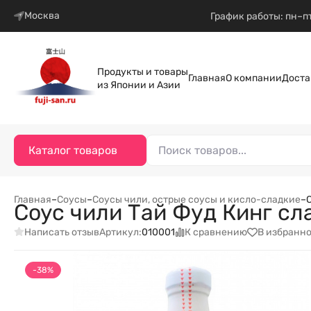
Москва
График работы: пн–пт
Продукты и товары
Главная
О компании
Доста
из Японии и Азии
Каталог товаров
Главная
–
Соусы
–
Соусы чили, острые соусы и кисло-сладкие
–
Соус чили Тай Фуд Кинг сла
Написать отзыв
К сравнению
В избранн
Артикул:
010001
-38%