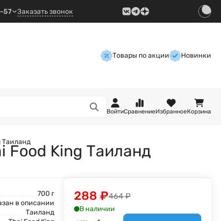
9-57
Заказать звонок
Товары по акции
Новинки
Войти
Сравнение
Избранное
Корзина
g Таиланд
i Food King Таиланд
288
₽
700 г
464
₽
азан в описании
В наличии
Таиланд