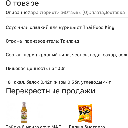
О товаре
Описание
Характеристики
Отзывы (0)
Оплата
Доставка
Соус чили сладкий для курицы от Thai Food King
Страна-производитель: Таиланд
Состав: перец красный чили, чеснок, вода, сахар, сол
Пищевая ценность на 100г
181 ккал, белок 0,42г, жиры 0,33г, углеводы 44г
Перекрестные продажи
Тайский манго соус MAE
Лапша быстрого