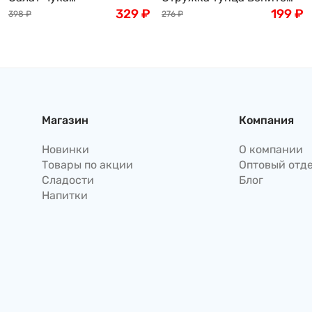
(замороженный) , 1кг
329
₽
(Bonito), 50г
199
₽
398
₽
276
₽
Магазин
Компания
Новинки
О компании
Товары по акции
Оптовый отд
Сладости
Блог
Напитки