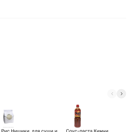
Рис Нишики, для суши и
Соус-паста Кимчи,