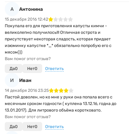
А
Антонина
15 декабря 2016 12:42
Покупала его для приготовления капусты кимчи -
великолепно получилось!!! Отличная острота и
присутствует некоторая сладость, которая придает
изюминку капустке *_* обязательно попробую его с
мясом)))
Вам помог этот отзыв?
Да
0
Нет
0
Ответить
И
Иван
14 декабря 2016 23:25
Пастой доволен, но ко мне у руки она попала всего с
месячным сроком годности ( куплена 13.12.16, годна до
13.01.2017). Для литрового объёма коротковато.
Вам помог этот отзыв?
Да
0
Нет
0
Ответить