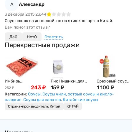
А
Александр
3 декабря 2015 23:44
Соус похож на японский, но на этикетке пр-во Китай.
Вам помог этот отзыв?
Да
0
Нет
0
Ответить
Перекрестные продажи
Имбирь
Рис Нишики, для
Ореховый соус
маринованный,
243
₽
суши и роллов, 1кг
159
₽
(Гамадари) Косё, 
1 100
₽
252
₽
розовый, 1кг
Категории:
Соусы
,
Соусы чили, острые соусы и кисло-
сладкие
,
Соусы для салатов
,
Китайские соусы
Страна-производитель: Китай
КИТАЙ