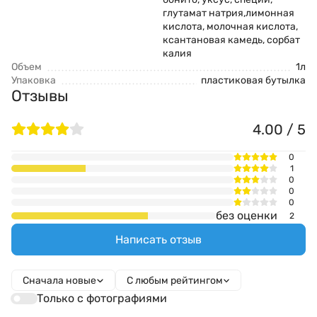
глутамат натрия,лимонная
кислота, молочная кислота,
ксантановая камедь, сорбат
калия
Объем
1л
Упаковка
пластиковая бутылка
Отзывы
4.00 / 5
0
1
0
0
0
без оценки
2
Написать отзыв
Сначала новые
С любым рейтингом
Только с фотографиями