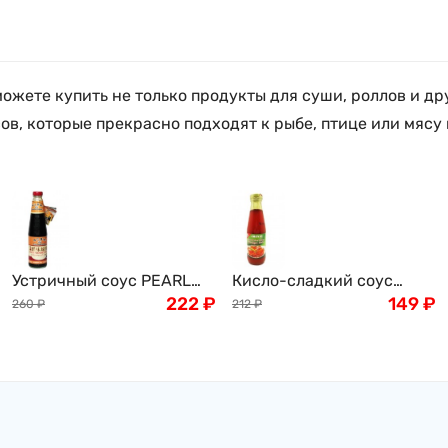
жете купить не только продукты для суши, роллов и др
в, которые прекрасно подходят к рыбе, птице или мясу 
Устричный соус PEARL
Кисло-сладкий соус
RIVER BRIDGE, 510г
222
₽
AROY-D, 190мл
149
₽
260
₽
212
₽