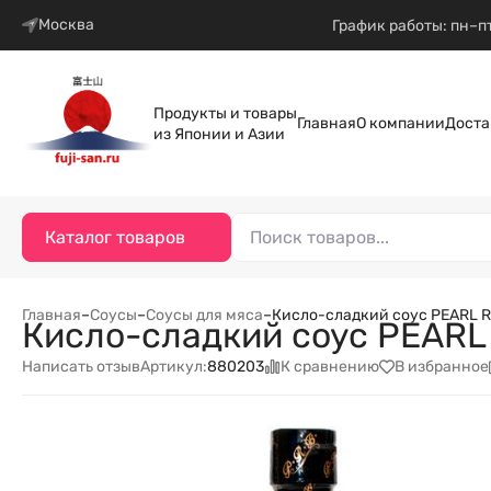
Москва
График работы: пн–пт
Продукты и товары
Главная
О компании
Доста
из Японии и Азии
Каталог товаров
Главная
–
Соусы
–
Соусы для мяса
–
Кисло-сладкий соус PEARL R
Кисло-сладкий соус PEARL 
Написать отзыв
К сравнению
В избранное
Артикул:
880203