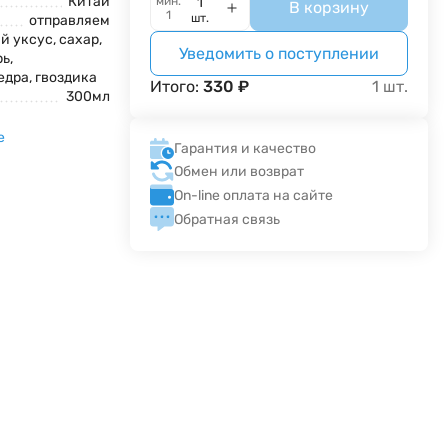
Китай
мин.
В корзину
1
шт.
отправляем
 уксус, сахар,
Уведомить о поступлении
ь,
дра, гвоздика
Итого:
330
₽
1
шт.
300мл
e
Гарантия и качество
Обмен или возврат
On-line оплата на сайте
Обратная связь