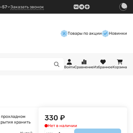
9-57
Заказать звонок
Товары по акции
Новинки
Войти
Сравнение
Избранное
Корзина
330
₽
м прохладном
крытия хранить
Нет в наличии