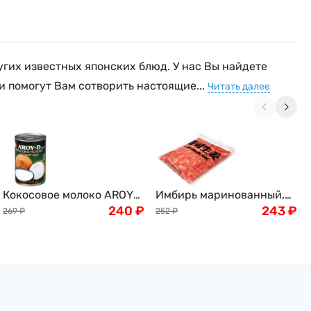
угих известных японских блюд. У нас Вы найдете
и помогут Вам сотворить настоящие...
Читать далее
Кокосовое молоко AROY-
Имбирь маринованный,
D, 400мл
240
₽
розовый, 1кг
243
₽
269
₽
252
₽