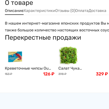
О товаре
Описание
Характеристики
Отзывы (0)
Оплата
Доставка
В нашем интернет-магазине японских продуктов Вы мо
также большое количество настоящих восточных соусо
Перекрестные продажи
Креветочные чипсы Ou
Салат Чука
Jiang, 227г
126
₽
(замороженный) , 1кг
329
₽
153
₽
398
₽