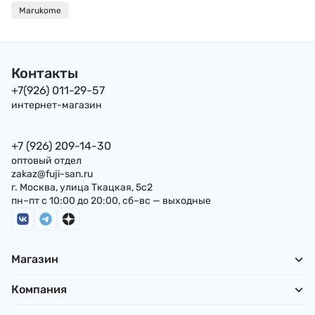
лук, тофу и
20 порций 193гр
Marukome
жареный тофу), 12
порций, 201г
Контакты
+7(926) 011-29-57
интернет-магазин
+7 (926) 209-14-30
оптовый отдел
zakaz@fuji-san.ru
г. Москва, улица Ткацкая, 5с2
пн–пт с 10:00 до 20:00, сб–вс — выходные
Магазин
Компания