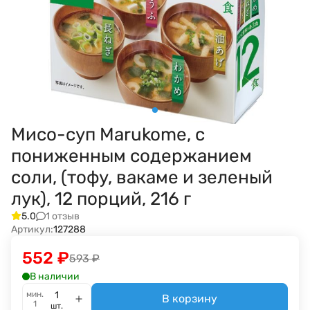
Мисо-суп Marukome, с
пониженным содержанием
соли, (тофу, вакаме и зеленый
лук), 12 порций, 216 г
1 отзыв
5.0
Артикул:
127288
552
₽
593
₽
В наличии
мин.
В корзину
1
шт.