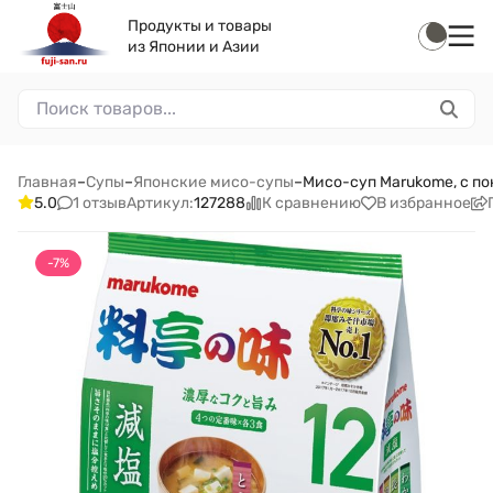
Продукты и товары
из Японии и Азии
Главная
–
Супы
–
Японские мисо-супы
–
Мисо-суп Marukome, с по
1 отзыв
К сравнению
В избранное
5.0
Артикул:
127288
-7%