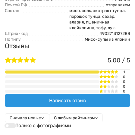
Почтой РФ
отправляем
Состав
мисо, соль, экстракт тунца,
порошок тунца, сахар,
алария, пшеничная
клейковина, тофу, лук.
Штрих-код
4902713127288
По типу
Мисо-супы из Японии
Отзывы
5.00 / 5
1
0
0
0
0
Написать отзыв
Сначала новые
С любым рейтингом
Только с фотографиями