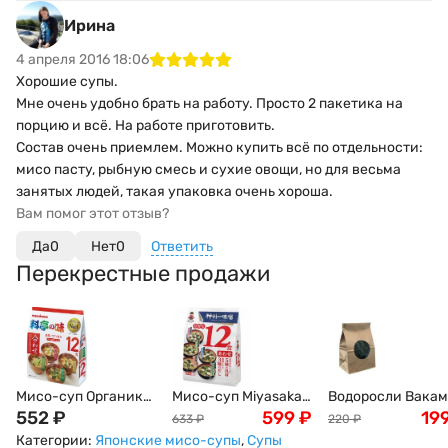
Ирина
4 апреля 2016 18:06
Хорошие супы.
Мне очень удобно брать на работу. Просто 2 пакетика на
порцию и всё. На работе приготовить.
Состав очень приемлем. Можно купить всё по отдельности:
мисо пасту, рыбную смесь и сухие овощи, но для весьма
занятых людей, такая упаковка очень хороша.
Вам помог этот отзыв?
Да
0
Нет
0
Ответить
Перекрестные продажи
Мисо-суп Органик
Мисо-суп Miyasaka,
Водоросли Вакам
MARUKOME (тофу,
552
₽
с белой пастой,
599
₽
100г
19
633
₽
220
₽
вакаме, зеленый
ассорти, 12 порций,
Категории:
Японские мисо-супы
,
Супы