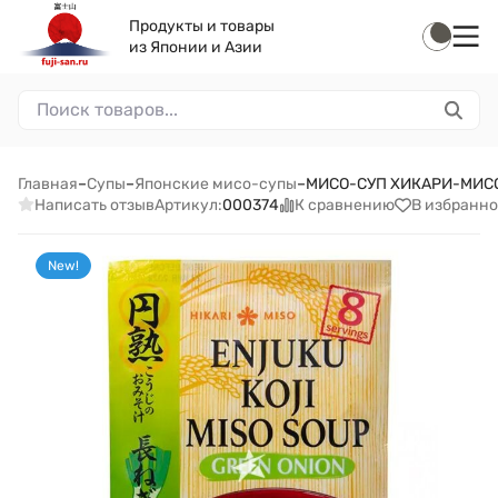
Продукты и товары
из Японии и Азии
Главная
–
Супы
–
Японские мисо-супы
–
МИСО-СУП ХИКАРИ-МИСО С
Написать отзыв
К сравнению
В избранно
Артикул:
000374
New!