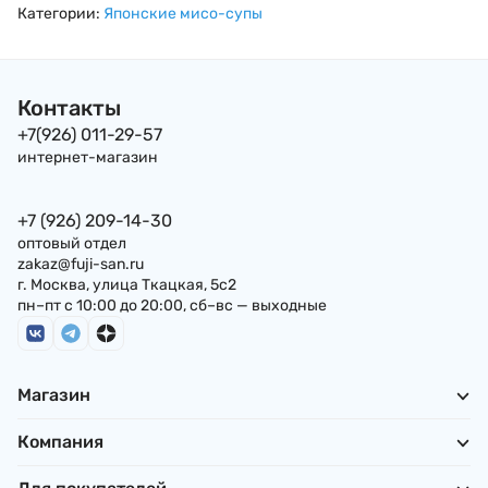
тофу и нори Hikari
вакаме, зеленый
Гребешком,
Категории:
Японские мисо-супы
Miso Enjuku Koji Miso
лук, тофу и
Креветкой, Краб
Soup, 8 порций, 155
жареный тофу), 12
и Кальмаром, 60г,
г, Япония
порций, 201г
Япония
Контакты
+7(926) 011-29-57
интернет-магазин
+7 (926) 209-14-30
оптовый отдел
zakaz@fuji-san.ru
г. Москва, улица Ткацкая, 5с2
пн–пт с 10:00 до 20:00, сб–вс — выходные
Магазин
Компания