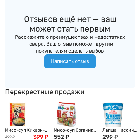
Отзывов ещё нет — ваш
может стать первым
Расскажите о преимуществах и недостатках
товара. Ваш отзыв поможет другим
покупателям сделать выбор
Написать отзыв
Перекрестные продажи
Мисо-суп Хикари-
Мисо-суп Органик
Лапша Ниссин
Мисо с жареным
399
₽
MARUKOME (тофу,
552
₽
Nissin Cup Noodle 
299
₽
499
₽