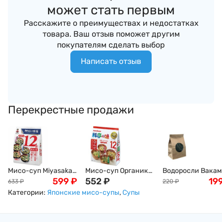
может стать первым
Расскажите о преимуществах и недостатках
товара. Ваш отзыв поможет другим
покупателям сделать выбор
Написать отзыв
Перекрестные продажи
Мисо-суп Miyasaka,
Мисо-суп Органик
Водоросли Вакам
с белой пастой,
599
₽
MARUKOME (тофу,
552
₽
100г
19
633
₽
220
₽
ассорти, 12 порций,
вакаме, зеленый
Категории:
Японские мисо-супы
,
Супы
20 порций 193гр
лук, тофу и
жареный тофу), 12
порций, 201г