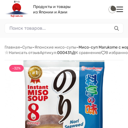
Продукты и товары
из Японии и Азии
Главная
–
Супы
–
Японские мисо-супы
–
Мисо-суп Marukome с мо
Написать отзыв
К сравнению
В избранно
Артикул:
000431
-32%