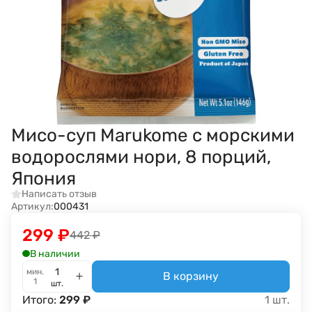
Мисо-суп Marukome с морскими
водорослями нори, 8 порций,
Япония
Написать отзыв
Артикул:
000431
299
₽
442
₽
В наличии
мин.
В корзину
1
шт.
Итого:
299
₽
1
шт.