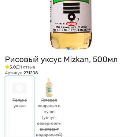
Рисовый уксус Mizkan, 500мл
1 отзыв
5.0
Артикул:
271208
Только
Готовая
уксус
заправка в
суши
(уксус,
сахар, соль,
экстракт
водорослей)