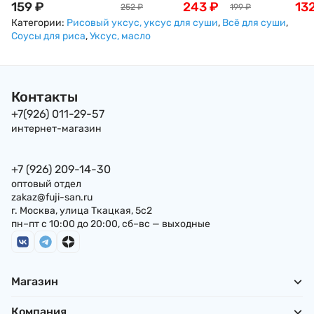
суши и роллов, 1кг
159
₽
маринованный,
243
₽
циновка (макису)
13
252
₽
199
₽
розовый, 1кг
27x27см
Категории:
Рисовый уксус, уксус для суши
,
Всё для суши
,
Соусы для риса
,
Уксус, масло
Контакты
+7(926) 011-29-57
интернет-магазин
+7 (926) 209-14-30
оптовый отдел
zakaz@fuji-san.ru
г. Москва, улица Ткацкая, 5с2
пн–пт с 10:00 до 20:00, сб–вс — выходные
Магазин
Компания