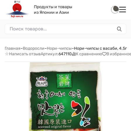
Продукты и товары
из Японии и Азии
Главная
–
Водоросли
–
Нори-чипсы
–
Нори-чипсы с васаби, 4.5г
Написать отзыв
К сравнению
В избранно
Артикул:
647110