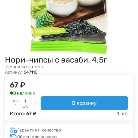
Нори-чипсы с васаби, 4.5г
Написать отзыв
Артикул:
647110
67
₽
В наличии
мин.
В корзину
1
шт.
Итого:
67
₽
1
шт.
Гарантия и качество
Обмен или возврат