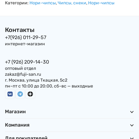
Гим Seasoned laver,
в сливочным масле
напиток Кока-кол
Категории:
Нори-чипсы
,
Чипсы, снеки
,
Нори-чипсы
6,5г Корея
"Долгим" , 5г Корея
300 мл, Китай
Контакты
+7(926) 011-29-57
интернет-магазин
+7 (926) 209-14-30
оптовый отдел
zakaz@fuji-san.ru
г. Москва, улица Ткацкая, 5с2
пн–пт с 10:00 до 20:00, сб–вс — выходные
Магазин
Компания
Для покупателей