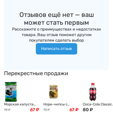
Отзывов ещё нет — ваш
может стать первым
Расскажите о преимуществах и недостатках
товара. Ваш отзыв поможет другим
покупателям сделать выбор
Написать отзыв
Перекрестные продажи
Морская капуста
Нори-чипсы с
Coca-Cola Classic
обжаренная Дол
67
₽
медом обжаренные
67
₽
газированный
80
₽
70
₽
70
₽