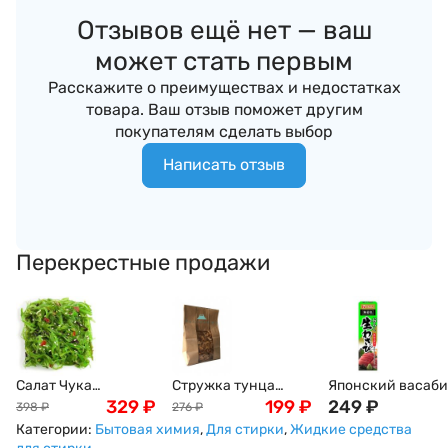
Отзывов ещё нет — ваш
может стать первым
Расскажите о преимуществах и недостатках
товара. Ваш отзыв поможет другим
покупателям сделать выбор
Написать отзыв
Перекрестные продажи
Салат Чука
Стружка тунца
Японский васаби
(замороженный) ,
329
₽
Бонито (Bonito), 50г
199
₽
House в тюбике, 
249
₽
398
₽
276
₽
1кг
Категории:
Бытовая химия
,
Для стирки
,
Жидкие средства