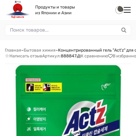
Продукты и товары
из Японии и Азии
Главная
–
Бытовая химия
–
Концентрированный гель "Act’z" для 
Написать отзыв
К сравнению
В избранн
Артикул:
888847