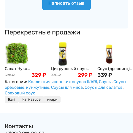
Написать отзыв
Перекрестные продажи
Салат Чука
Цитрусовый соус
Соус (дрессинг)
(замороженный) ,
329
₽
(дрессинг) с
299
₽
IKARI соево-
339
₽
398
₽
330
₽
1кг
японским
кунжутный к
Категории:
Коллекция японских соусов IKARI
,
Соусы
,
Соусы
мандарином Юдзу
овощам , Япония,
ореховые, кунжутные
,
Соусы для мяса
,
Соусы для салатов
,
IKARI, Япония, 200г
200мл
Ореховый соус
Ikari
Ikari-sauce
икари
Контакты