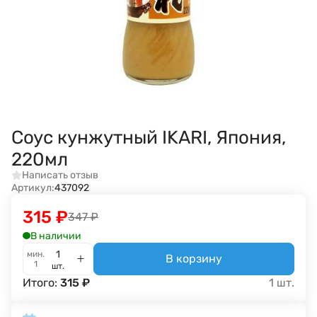
Соус кунжутный IKARI, Япония,
220мл
Написать отзыв
Артикул:
437092
315
₽
347
₽
В наличии
мин.
В корзину
1
шт.
Итого:
315
₽
1
шт.