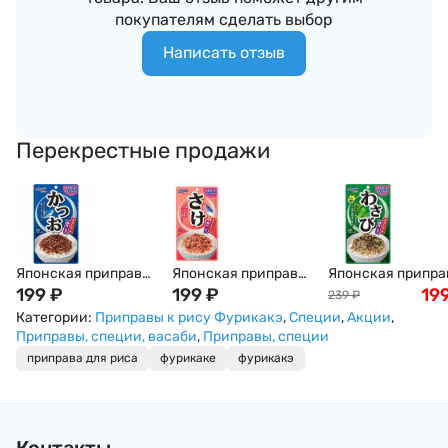
покупателям сделать выбор
Написать отзыв
Перекрестные продажи
Японская приправа
Японская приправа
Японская припра
для риса Hagoromo
199
₽
для риса Hagoromo
199
₽
для риса Hagoro
19
239
₽
с тунцом, Япония
с лососем, Япония
с корнем васаби,
Категории:
Приправы к рису Фурикакэ
,
Специи
,
Акции
,
Япония
Приправы, специи, васаби
,
Приправы, специи
приправа для риса
фурикаке
фурикакэ
Контакты