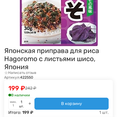
Японская приправа для риса
Hagoromo с листьями шисо,
Япония
Написать отзыв
Артикул:
422550
199
₽
242
₽
В наличии
мин.
В корзину
1
шт.
Итого:
199
₽
1
шт.