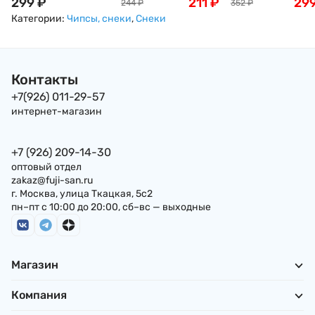
Сэмбэй "Японские
299
₽
Сэмбэй с соевым
211
₽
виноградный Meiji
29
244
₽
352
₽
традиции" с
соусом и
54г
Категории:
Чипсы, снеки
,
Снеки
морской солью
шашлычками
Sanko Seika, 24 шт,
Якитори Sanko
61г, Япония
Seika, 22 шт, 73 г,
Япония
Контакты
+7(926) 011-29-57
интернет-магазин
+7 (926) 209-14-30
оптовый отдел
zakaz@fuji-san.ru
г. Москва, улица Ткацкая, 5с2
пн–пт с 10:00 до 20:00, сб–вс — выходные
Магазин
Компания