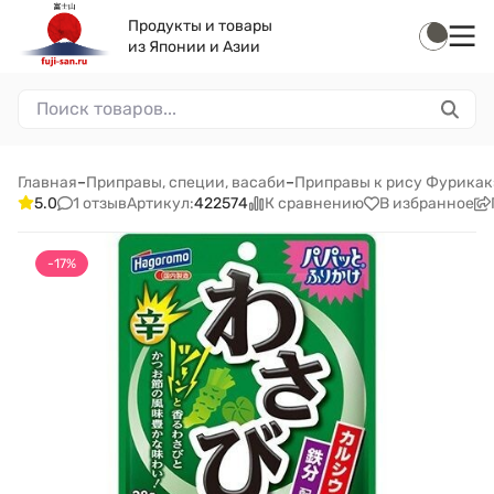
Продукты и товары
из Японии и Азии
Главная
–
Приправы, специи, васаби
–
Приправы к рису Фурикак
1 отзыв
К сравнению
В избранное
5.0
Артикул:
422574
-17%