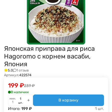
Японская приправа для риса
Hagoromo с корнем васаби,
Япония
1 отзыв
5.0
Артикул:
422574
199
₽
239
₽
В наличии
мин.
В корзину
1
шт.
Итого:
199
₽
1
шт.