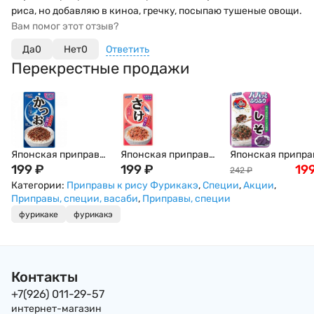
риса, но добавляю в киноа, гречку, посыпаю тушеные овощи.
Вам помог этот отзыв?
Да
0
Нет
0
Ответить
Перекрестные продажи
Японская приправа
Японская приправа
Японская припра
для риса Hagoromo
199
₽
для риса Hagoromo
199
₽
для риса Hagoro
19
242
₽
с тунцом, Япония
с лососем, Япония
с листьями шисо,
Категории:
Приправы к рису Фурикакэ
,
Специи
,
Акции
,
Япония
Приправы, специи, васаби
,
Приправы, специи
фурикаке
фурикакэ
Контакты
+7(926) 011-29-57
интернет-магазин