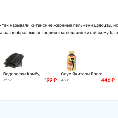
о так называли китайские жареные пельмени цзяоцзы, но
за разнообразные ингредиенты, подарив китайскому блю
Водоросли Комбу,
Соус Якитори Ebara
листовые Dashi Kombu,
199
₽
Foods, для шашлычков из
446
₽
399
₽
477
₽
100г
курицы, 220г