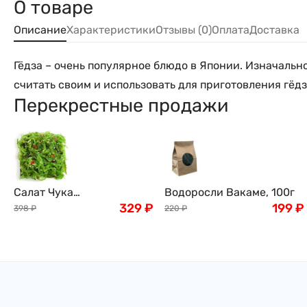
О товаре
Описание
Характеристики
Отзывы (0)
Оплата
Доставка
Гёдза – очень популярное блюдо в Японии. Изначальн
считать своим и использовать для приготовления гёд
Перекрестные продажи
Салат Чука
Водоросли Вакаме, 100г
(замороженный) , 1кг
329
₽
199
₽
398
₽
220
₽