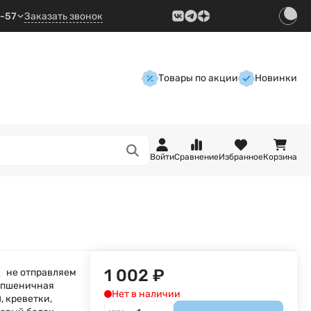
9-57
Заказать звонок
Товары по акции
Новинки
Войти
Сравнение
Избранное
Корзина
1 002
₽
не отправляем
 (пшеничная
Нет в наличии
), креветки,