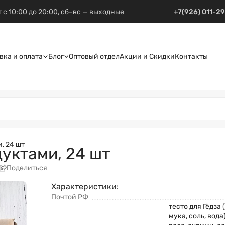
 с 10:00 до 20:00, сб–вс — выходные
+7(926) 011-2
вка и оплата
Блог
Оптовый отдел
Акции и Скидки
Контакты
, 24 шт
уктами, 24 шт
Поделиться
Характеристики:
Почтой РФ
тесто для Гёдза
мука, соль, вода