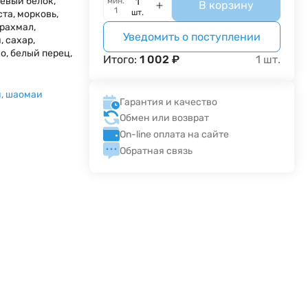
оевый белок,
мин.
В корзину
1
шт.
та, морковь,
рахмал,
Уведомить о поступлении
, сахар,
о, белый перец,
Итого:
1 002
₽
1
шт.
и, шаомаи
Гарантия и качество
Обмен или возврат
On-line оплата на сайте
Обратная связь