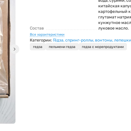
вода, сурими, с
китайская капус
картофельный к
глутамат натрия
кунжутное масл
Состав
луковое масло.
Все характеристики
Категории:
Гёдза, спринг-роллы, вонтоны, лепешк
гедза
пельмени гедза
гедза с морепродуктами