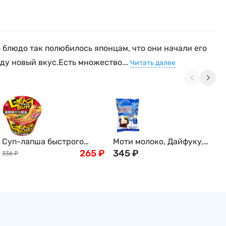
 блюдо так полюбилось японцам, что они начали его
ду новый вкус.Есть множество...
Читать далее
Суп-лапша быстрого
Моти молоко, Дайфуку,
приготовления, Nissin на
265
₽
120гр
345
₽
336
₽
мясном бульоне с соевым
соусом, 112гр