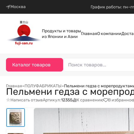
Москва
График работы: пн–пт
Продукты и товары
Главная
О компании
Доста
из Японии и Азии
Каталог товаров
Главная
–
ПОЛУФАБРИКАТЫ
–
Пельмени гедза с морепродуктами
Пельмени гедза с морепрод
Написать отзыв
К сравнению
В избранное
Артикул:
12355