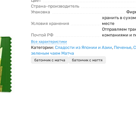
Цвет
Страна-производитель
Упаковка
Фирм
хранить в сухо
Условия хранения
месте
Отправляем тр
Почтой РФ
компаниями и п
Все характеристики
Категории:
Сладости из Японии и Азии
,
Печенье
,
С
зеленым чаем Матча
батончик с матча
батончик с маття