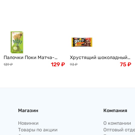
Палочки Поки Матча-
Хрустящий шоколадный
Латте Pocky Glico, 33 г,
129
₽
какао-батончик в
75
₽
139
₽
93
₽
Таиланд
глазури "Черный гром"
Yuraku Black Thunder, 21 г,
Япония
Магазин
Компания
Новинки
О компании
Товары по акции
Оптовый отд