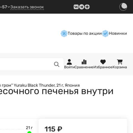
9-57
Заказать звонок
Товары по акции
Новинки
Войти
Сравнение
Избранное
Корзина
ом" Yuraku Black Thunder, 21 г, Япония
есочного печенья внутри
115
₽
21 г