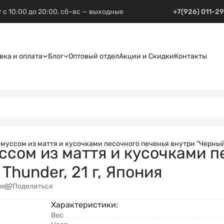
 с 10:00 до 20:00, сб–вс — выходные
+7(926) 011-2
вка и оплата
Блог
Оптовый отдел
Акции и Скидки
Контакты
уссом из маття и кусочками песочного печенья внутри "Черный гр
сом из маття и кусочками п
Thunder, 21 г, Япония
ое
Поделиться
Характеристики:
Вес