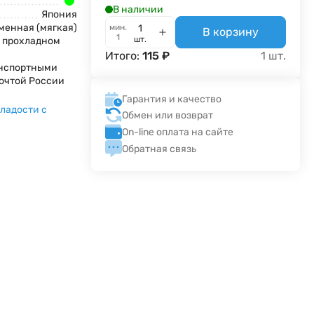
В наличии
Япония
енная (мягкая)
мин.
В корзину
1
шт.
м прохладном
Итого:
115
₽
1
шт.
анспортными
очтой России
Гарантия и качество
ладости с
Обмен или возврат
On-line оплата на сайте
Обратная связь