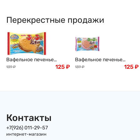
Перекрестные продажи
Вафельное печенье
Вафельное печенье
"Тайяки" Meito, Япония,
125
₽
"Тайяки" с клубничной
125
₽
139
₽
139
₽
16,5г
начинкой Meito, 16,5г,
Япония
Контакты
+7(926) 011-29-57
интернет-магазин