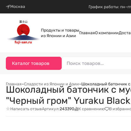
Москва
График работы: пн–пт
Продукты и товары
Главная
О компании
Доста
из Японии и Азии
Каталог товаров
Главная
–
Сладости из Японии и Азии
–
Шоколадный батончик с м
Шоколадный батончик с мус
"Черный гром" Yuraku Black 
Написать отзыв
К сравнению
В избранн
Артикул:
243390