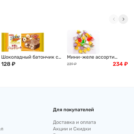
Шоколадный батончик с
Мини-желе ассорти
фундуком и бисквитной
128
₽
тропических вкусов New
234
₽
239
₽
крошкой "Черный гром"
Choice, 400г
Yuraku Black Thunder, 25
г, Япония
Для покупателей
Доставка и оплата
ел
Акции и Скидки