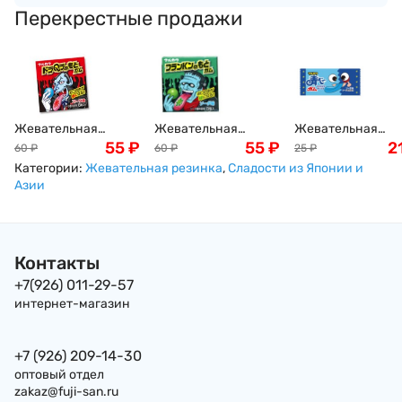
Перекрестные продажи
Жевательная
Жевательная
Жевательная
резинка Дракула
55
₽
резинка
55
₽
резинка "Синий
2
60
₽
60
₽
25
₽
Marukawa со вкусом
Франкенштейн
язык" со вкусом
Категории:
Жевательная резинка
,
Сладости из Японии и
колы, 13г, Япония
Marukawa со вкусом
содовой Marukaw
Азии
лимонада, 13г
blue gum soda, 4г,
Япония
Контакты
+7(926) 011-29-57
интернет-магазин
+7 (926) 209-14-30
оптовый отдел
zakaz@fuji-san.ru