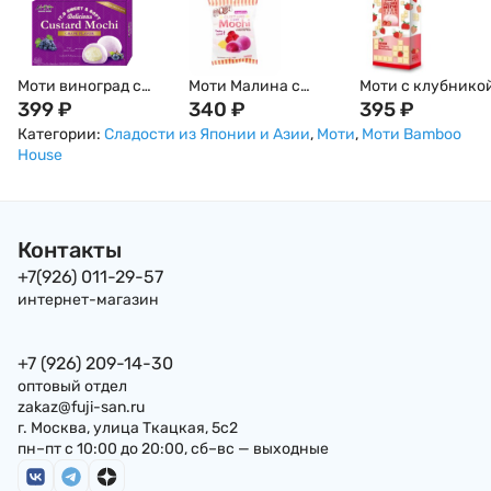
Моти виноград с
Моти Малина с
Моти с клубнико
заварным кремом
399
₽
заварным кремом
340
₽
кремом из белого
395
₽
Бамбу Хаус Bamboo
Q-idea, 110 г,
шоколада Дайфу
Категории:
Сладости из Японии и Азии
,
Моти
,
Моти Bamboo
House, 6 шт, 180 г,
Тайвань
Strawberry Bamb
House
Тайвань
House, 120г Тайв
Контакты
+7(926) 011-29-57
интернет-магазин
+7 (926) 209-14-30
оптовый отдел
zakaz@fuji-san.ru
г. Москва, улица Ткацкая, 5с2
пн–пт с 10:00 до 20:00, сб–вс — выходные