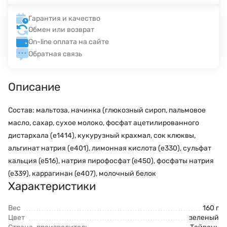
Гарантия и качество
Обмен или возврат
On-line оплата на сайте
Обратная связь
Описание
Состав: мальтоза, начинка (глюкозный сироп, пальмовое
масло, сахар, сухое молоко, фосфат ацетилированного
дистархала (e1414), кукурузный крахмал, сок клюквы,
альгинат натрия (e401), лимонная кислота (e330), сульфат
кальция (е516), натрия пирофосфат (е450), фосфаты натрия
(е339), каррагинан (е407), молочный белок
Характеристики
Вес
160 г
Цвет
зеленый