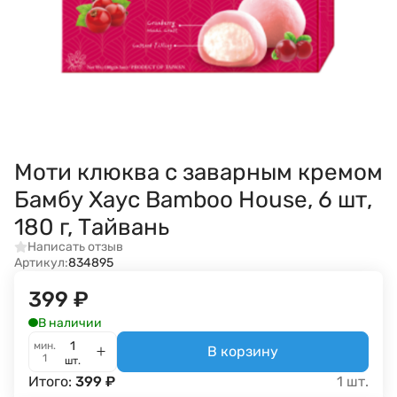
Моти клюква с заварным кремом
Бамбу Хаус Bamboo House, 6 шт,
180 г, Тайвань
Написать отзыв
Артикул:
834895
399
₽
В наличии
мин.
В корзину
1
шт.
Итого:
399
₽
1
шт.