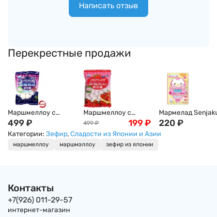
Написать отзыв
Перекрестные продажи
Маршмеллоу с
Маршмеллоу с
Мармелад Senjak
голубичной
499
₽
клубничной
199
₽
Кошкины Лапки -
220
₽
499
₽
начинкой (зефир)
начинкой (зефир)
персиковые/
Категории:
Зефир
,
Сладости из Японии и Азии
EIWA, 90 г, Япония
EIWA, 90 г, Япония
виноградные, 32 г
маршмеллоу
маршмэллоу
зефир из японии
Япония
Контакты
+7(926) 011-29-57
интернет-магазин