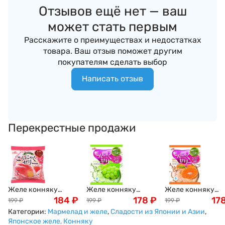
Отзывов ещё нет — ваш
может стать первым
Расскажите о преимуществах и недостатках
товара. Ваш отзыв поможет другим
покупателям сделать выбор
Написать отзыв
Перекрестные продажи
Желе конняку
Желе конняку
Желе конняку
Yukiguni с персиком
184
₽
Yukiguni с белым
178
₽
Yukiguni с
17
199
₽
199
₽
199
₽
16 г х 6 шт Япония
виноградом и
натуральным со
Категории:
Мармелад и желе
,
Сладости из Японии и Азии
,
мускатным орехом,
японского Микан
Японское желе, Конняку