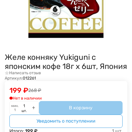
Желе конняку Yukiguni с
японским кофе 18г х 6шт, Япония
Написать отзыв
Артикул:
012261
199
₽
268
₽
Нет в наличии
мин.
В корзину
1
шт.
Уведомить о поступлении
Итого:
199
₽
1
шт.