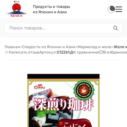
Продукты и товары
из Японии и Азии
Главная
–
Сладости из Японии и Азии
–
Мармелад и желе
–
Желе к
Написать отзыв
К сравнению
В избранно
Артикул:
012261