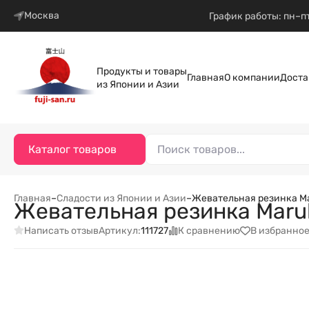
Москва
График работы: пн–пт
Продукты и товары
Главная
О компании
Доста
из Японии и Азии
Каталог товаров
Главная
–
Сладости из Японии и Азии
–
Жевательная резинка Mar
Жевательная резинка Maruk
Написать отзыв
К сравнению
В избранно
Артикул:
111727