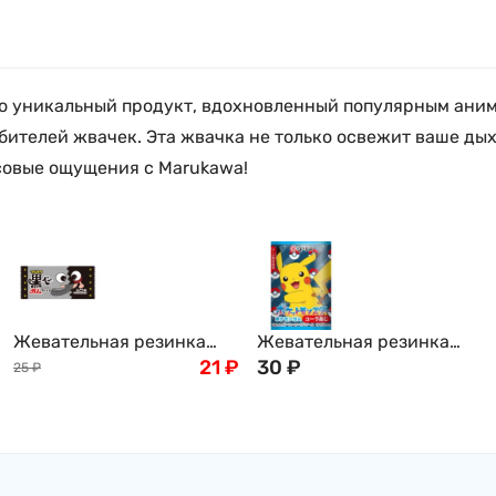
то уникальный продукт, вдохновленный популярным аним
ителей жвачек. Эта жвачка не только освежит ваше дых
усовые ощущения с Marukawa!
Жевательная резинка
Жевательная резинка
"Черный язык"
21
₽
"Покемон", квадрат,
30
₽
25
₽
виноградная содовая
Япония
Marukawa black gum soda,
4 г, Япония