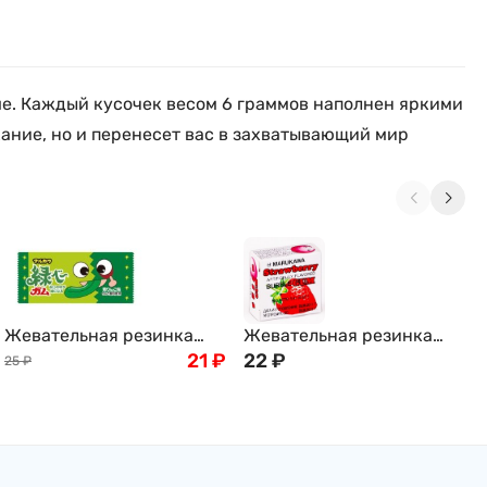
е. Каждый кусочек весом 6 граммов наполнен яркими
ание, но и перенесет вас в захватывающий мир
Жевательная резинка
Жевательная резинка
"Зеленый язык" Marukawa
21
₽
MARUKAWA, со вкусом
22
₽
25
₽
зеленое яблоко, 4г,
клубники (шары)
Япония