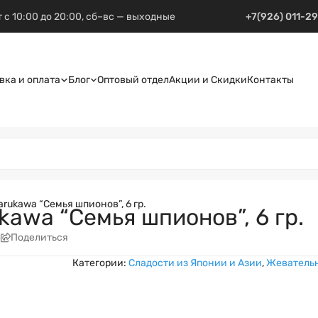
 с 10:00 до 20:00, сб–вс — выходные
+7(926) 011-2
вка и оплата
Блог
Оптовый отдел
Акции и Скидки
Контакты
ukawa “Семья шпионов”, 6 гр.
awa “Семья шпионов”, 6 гр.
е
Поделиться
Категории:
Сладости из Японии и Азии
,
Жевательн