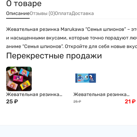
О товаре
Описание
Отзывы (0)
Оплата
Доставка
Жевательная резинка Marukawa “Семья шпионов” – э
и насыщенными вкусами, которые точно порадуют люб
аниме “Семья шпионов”. Откройте для себя новые вк
Перекрестные продажи
Жевательная резинка
Жевательная резинка
Marukawa “Ребёнок
25
₽
"Синий язык" со вкусом
21
₽
25
₽
кумира”, 6 гр.
содовой Marukawa blue
gum soda, 4г, Япония