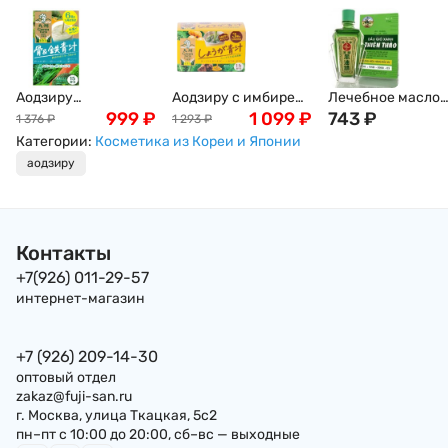
Аодзиру
Аодзиру с имбирем
Лечебное масло
йогуртовый с
999
₽
Ginger Aojiru Yakuhin,
1 099
₽
Тхиен Тао (Thien
743
₽
1 376
₽
1 293
₽
железом, кальцием
45г Япония
Thao Medicated Oil
Категории:
Косметика из Кореи и Японии
и витамином Д
Dau Gio Xanh), 12
аодзиру
Bone&Iron Aojiru, 45г
Япония
Контакты
+7(926) 011-29-57
интернет-магазин
+7 (926) 209-14-30
оптовый отдел
zakaz@fuji-san.ru
г. Москва, улица Ткацкая, 5с2
пн–пт с 10:00 до 20:00, сб–вс — выходные