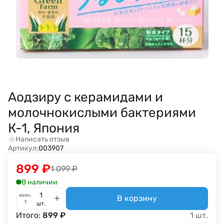
Аодзиру с керамидами и
молочнокислыми бактериями
К-1, Япония
Написать отзыв
Артикул:
003907
899
₽
1 099
₽
В наличии
мин.
В корзину
1
шт.
Итого:
899
₽
1
шт.