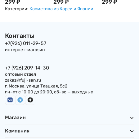
Nissin Cup Noodle с
299
₽
Noodle карри, 70г,
299
₽
Nissin Cup Noodle 
299
₽
Креветками, 57г,
Япония
Гребешком,
Категории:
Косметика из Кореи и Японии
Япония
Креветкой, Краб
и Кальмаром, 60г,
Япония
Контакты
+7(926) 011-29-57
интернет-магазин
+7 (926) 209-14-30
оптовый отдел
zakaz@fuji-san.ru
г. Москва, улица Ткацкая, 5с2
пн–пт с 10:00 до 20:00, сб–вс — выходные
Магазин
Компания