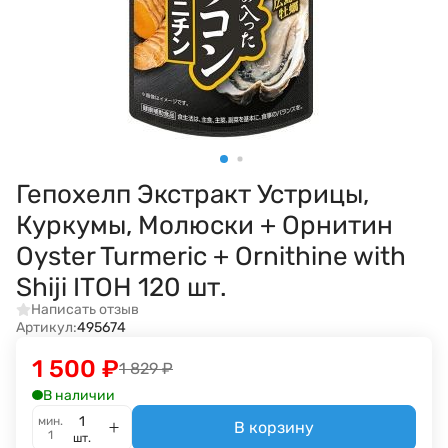
Гепохелп Экстракт Устрицы,
Куркумы, Молюски + Орнитин
Oyster Turmeric + Ornithine with
Shiji ITOH 120 шт.
Написать отзыв
Артикул:
495674
1 500
₽
1 829
₽
В наличии
мин.
В корзину
1
шт.