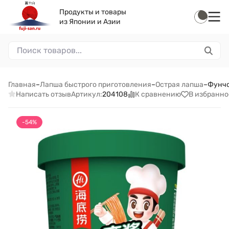
Продукты и товары
из Японии и Азии
Главная
–
Лапша быстрого приготовления
–
Острая лапша
–
Фунчо
Написать отзыв
К сравнению
В избранно
Артикул:
204108
-54%