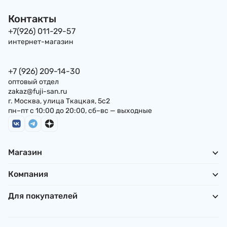
Haidilao, 144 г, Китай
острая (рисовая
пряно-острая,
стеклянная лапша),
вегетарианская
Контакты
Haidilao, 122 г, Китай
(рисовая
стеклянная лапша
+7(926) 011-29-57
Haidilao, 144 г, Ки
интернет-магазин
+7 (926) 209-14-30
оптовый отдел
zakaz@fuji-san.ru
г. Москва, улица Ткацкая, 5с2
пн–пт с 10:00 до 20:00, сб–вс — выходные
Магазин
Компания
Для покупателей