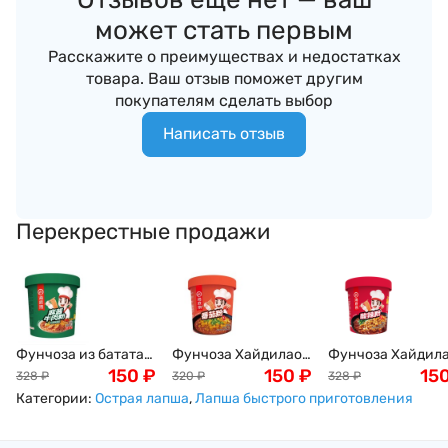
может стать первым
Расскажите о преимуществах и недостатках
товара. Ваш отзыв поможет другим
покупателям сделать выбор
Написать отзыв
Перекрестные продажи
Фунчоза из батата
Фунчоза Хайдилао
Фунчоза Хайдил
Хайдилао с
150
₽
"Томатный суп" с
150
₽
со спаржей,
15
328
₽
320
₽
328
₽
кунжутной пастой,
зеленым луком,
арахисом и
Категории:
Острая лапша
,
Лапша быстрого приготовления
спаржей и овощами,
морковью и
овощами в
пряно-острая,
овощами, пряно-
китайском стиле