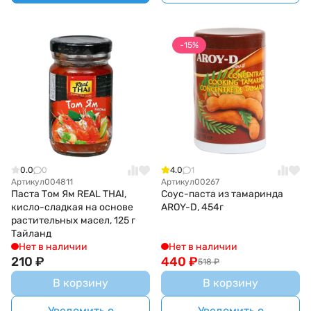
-15%
0.0
0
4.0
1
Артикул
004811
Артикул
00267
Паста Том Ям REAL THAI,
Соус-паста из тамаринда
кисло-сладкая на основе
AROY-D, 454г
растительных масел, 125 г
Тайланд
Нет в наличии
Нет в наличии
210
₽
440
₽
518
₽
В корзину
В корзину
Уведомить о
Уведомить о