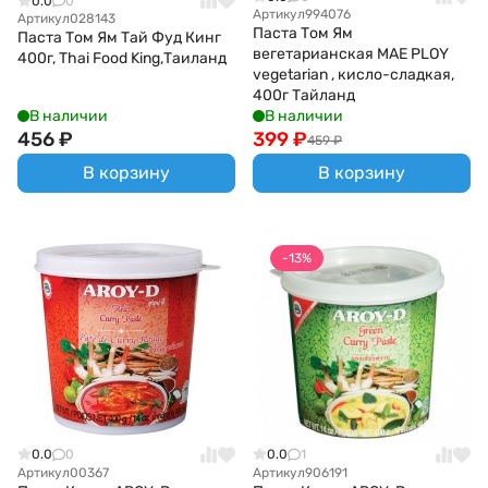
0.0
0
Артикул
994076
Артикул
028143
Паста Том Ям
Паста Том Ям Тай Фуд Кинг
вегетарианская MAE PLOY
400г, Thai Food King,Таиланд
vegetarian , кисло-сладкая,
400г Тайланд
В наличии
В наличии
456
₽
399
₽
459
₽
В корзину
В корзину
-13%
0.0
0
0.0
1
Артикул
00367
Артикул
906191