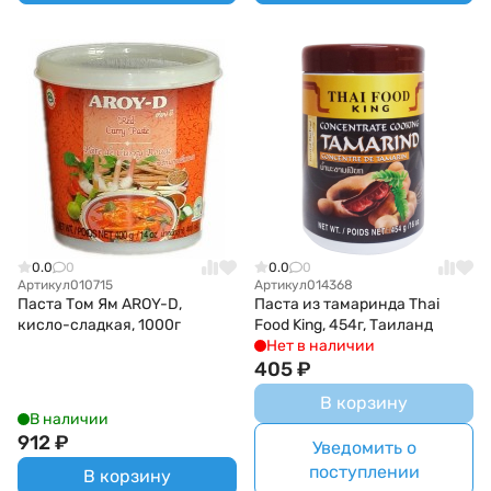
0.0
0
0.0
0
Артикул
010715
Артикул
014368
Паста Том Ям AROY-D,
Паста из тамаринда Thai
кисло-сладкая, 1000г
Food King, 454г, Таиланд
Нет в наличии
405
₽
В корзину
В наличии
912
₽
Уведомить о
поступлении
В корзину