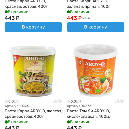
Паста Карри AROY-D,
Паста Карри AROY-D,
красная, острая, 400г
зеленая, пряная, 400г
В наличии
В наличии
443
₽
443
₽
512
₽
В корзину
В корзину
0.0
0
0.0
1
Артикул
00365
Артикул
00372
Паста Карри AROY-D, желтая,
Паста Том Ям AROY-D,
среднеострая, 400г
кисло-сладкая, 400мл
В наличии
В наличии
443
₽
443
₽