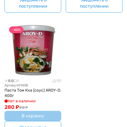
поступлении
поступлении
-45%
0.0
0
Артикул
01438
Паста Том Кха (соус) AROY-D,
400г
Нет в наличии
280
₽
512
₽
В корзину