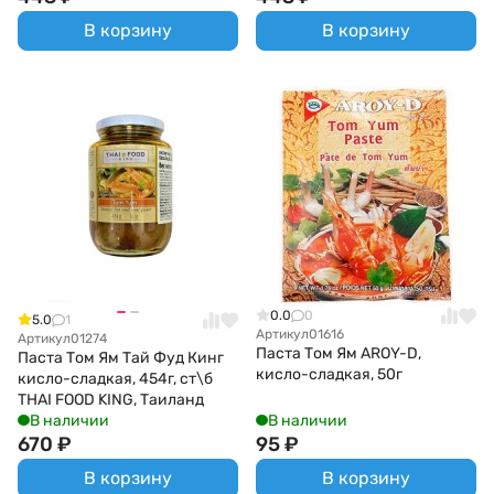
В корзину
В корзину
0.0
0
5.0
1
Артикул
01616
Артикул
01274
Паста Том Ям AROY-D,
Паста Том Ям Тай Фуд Кинг
кисло-сладкая, 50г
кисло-сладкая, 454г, ст\б
THAI FOOD KING, Таиланд
В наличии
В наличии
670
₽
95
₽
В корзину
В корзину