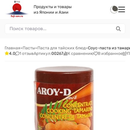
Продукты и товары
из Японии и Азии
Главная
–
Пасты
–
Паста для тайских блюд
–
Соус-паста из тамар
1 отзыв
К сравнению
В избранное
П
4.0
Артикул:
00267