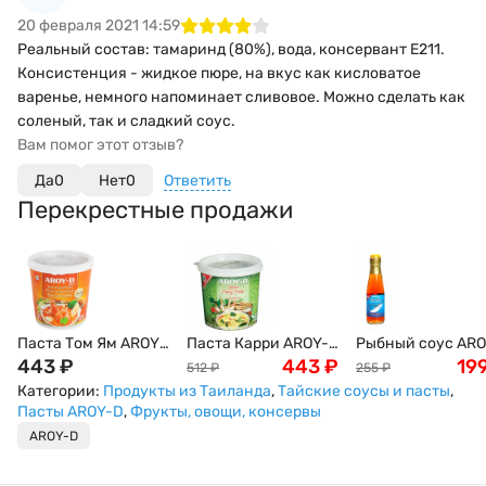
20 февраля 2021 14:59
Реальный состав: тамаринд (80%), вода, консервант Е211.
Консистенция - жидкое пюре, на вкус как кисловатое
варенье, немного напоминает сливовое. Можно сделать как
соленый, так и сладкий соус.
Вам помог этот отзыв?
Да
0
Нет
0
Ответить
Перекрестные продажи
Паста Том Ям AROY-
Паста Карри AROY-
Рыбный соус ARO
D, кисло-сладкая,
443
₽
D, зеленая, пряная,
443
₽
D, 200мл
19
512
₽
255
₽
400мл
400г
Категории:
Продукты из Таиланда
,
Тайские соусы и пасты
,
Пасты AROY-D
,
Фрукты, овощи, консервы
AROY-D