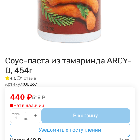
Соус-паста из тамаринда AROY-
D, 454г
1 отзыв
4.0
Артикул:
00267
440
₽
518
₽
Нет в наличии
мин.
В корзину
1
шт.
Уведомить о поступлении