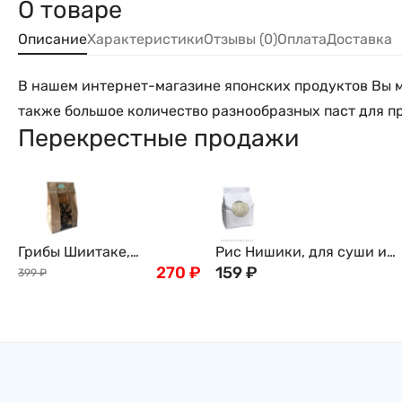
О товаре
Описание
Характеристики
Отзывы (0)
Оплата
Доставка
В нашем интернет-магазине японских продуктов Вы мо
также большое количество разнообразных паст для пр
Перекрестные продажи
Грибы Шиитаке,
Рис Нишики, для суши и
древесные, 100г
270
₽
роллов, 1кг
159
₽
399
₽