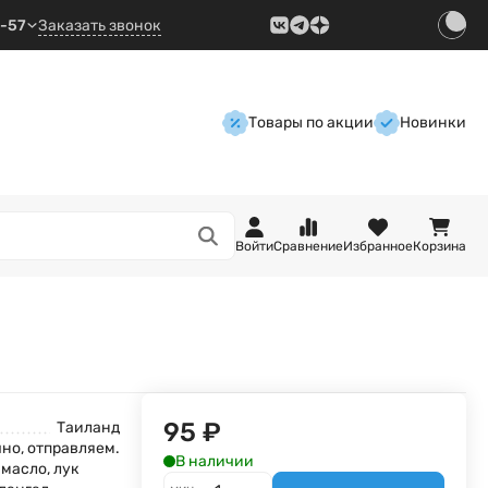
9-57
Заказать звонок
Товары по акции
Новинки
Войти
Сравнение
Избранное
Корзина
95
₽
Таиланд
но, отправляем.
В наличии
масло, лук