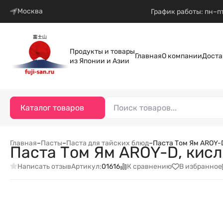
Москва
График работы: пн–пт
Продукты и товары
Главная
О компании
Доста
из Японии и Азии
Каталог товаров
Главная
–
Пасты
–
Паста для тайских блюд
–
Паста Том Ям AROY-D
Паста Том Ям AROY-D, кисл
Написать отзыв
К сравнению
В избранное
Артикул:
01616