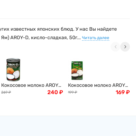
угих известных японских блюд. У нас Вы найдете
Ям) AROY-D, кисло-сладкая, 50г...
Читать далее
Кокосовое молоко AROY-
Кокосовое молоко AROY-
D, 400мл
240
₽
D , 250мл
169
₽
269
₽
199
₽