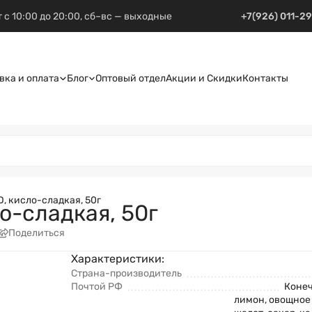
 с 10:00 до 20:00, сб–вс — выходные
+7(926) 011-2
вка и оплата
Блог
Оптовый отдел
Акции и Скидки
Контакты
, кисло-сладкая, 50г
о-сладкая, 50г
Поделиться
Характеристики:
Страна-производитель
Почтой РФ
Конеч
лимон, овощное 