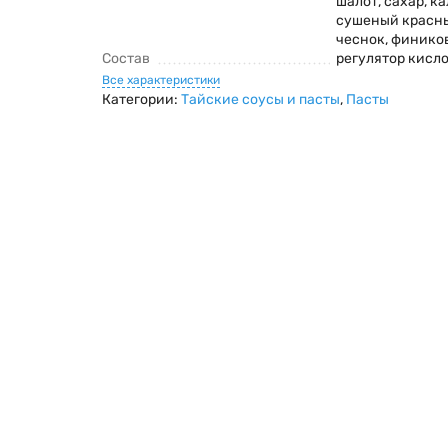
шалот, сахар, ка
сушеный красны
чеснок, фиников
Состав
регулятор кисло
Все характеристики
Категории:
Тайские соусы и пасты
,
Пасты