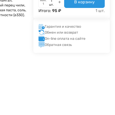
лангал,
мин.
В корзину
1
шт.
й перец чили,
ая паста, соль,
Итого:
95
₽
1
шт.
тности (е330).
Гарантия и качество
Обмен или возврат
On-line оплата на сайте
Обратная связь