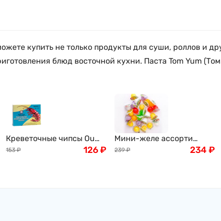
жете купить не только продукты для суши, роллов и др
иготовления блюд восточной кухни. Паста Tom Yum (Том 
Креветочные чипсы Ou
Мини-желе ассорти
Jiang, 227г
126
₽
тропических вкусов New
234
₽
153
₽
239
₽
Choice, 400г