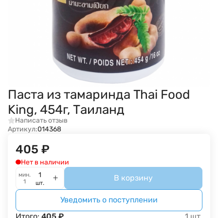
Паста из тамаринда Thai Food
King, 454г, Таиланд
Написать отзыв
Артикул:
014368
405
₽
Нет в наличии
мин.
В корзину
1
шт.
Уведомить о поступлении
Итого:
405
₽
1
шт.