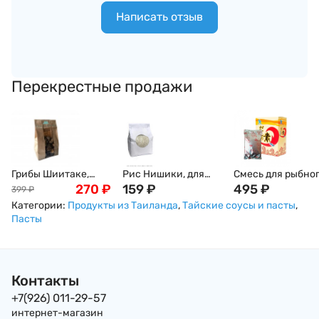
Написать отзыв
Перекрестные продажи
Грибы Шиитаке,
Рис Нишики, для
Смесь для рыбно
древесные, 100г
270
₽
суши и роллов, 1кг
159
₽
бульона Хондаш
495
₽
399
₽
(Даши/Даси), 50
Категории:
Продукты из Таиланда
,
Тайские соусы и пасты
,
Пасты
Контакты
+7(926) 011-29-57
интернет-магазин