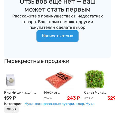
Отзывов ещё нет — ваш
может стать первым
Расскажите о преимуществах и недостатках
товара. Ваш отзыв поможет другим
покупателям сделать выбор
Написать отзыв
Перекрестные продажи
Рис Нишики, для
Имбирь
Салат Чука
суши и роллов, 1кг
159
₽
маринованный,
243
₽
(замороженный) 
32
252
₽
398
₽
розовый, 1кг
1кг
Категории:
Мука, панировочные сухари, кляр
,
Мука
Ottogi