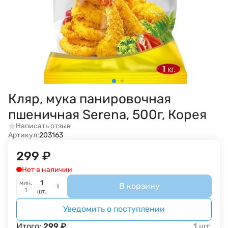
Кляр, мука панировочная
пшеничная Serena, 500г, Корея
Написать отзыв
Артикул:
203163
299
₽
Нет в наличии
мин.
В корзину
1
шт.
Уведомить о поступлении
Итого:
299
₽
1
шт.