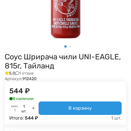
Соус Шрирача чили UNI-EAGLE,
815г, Тайланд
1 отзыв
5.0
Артикул:
912420
544
₽
В наличии
мин.
В корзину
1
шт.
Итого:
544
₽
1
шт.