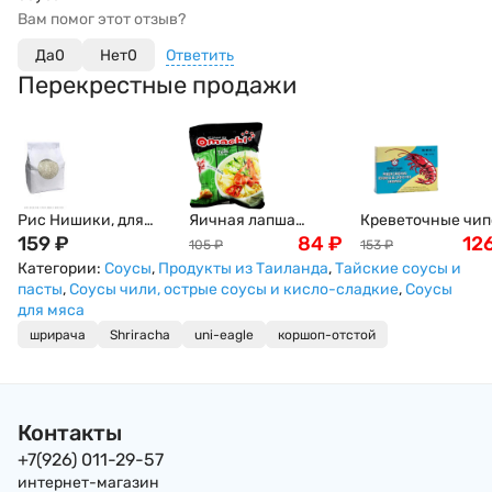
Вам помог этот отзыв?
Да
0
Нет
0
Ответить
Перекрестные продажи
Рис Нишики, для
Яичная лапша
Креветочные чи
суши и роллов, 1кг
159
₽
быстрого
84
₽
Ou Jiang, 227г
12
105
₽
153
₽
приготовления
Категории:
Соусы
,
Продукты из Таиланда
,
Тайские соусы и
OMACHI на мясном
пасты
,
Соусы чили, острые соусы и кисло-сладкие
,
Соусы
бульоне со вкусом
для мяса
кисло-острых
шрирача
Shriracha
uni-eagle
коршоп-отстой
креветок, 79 г,
Вьетнам
Контакты
+7(926) 011-29-57
интернет-магазин