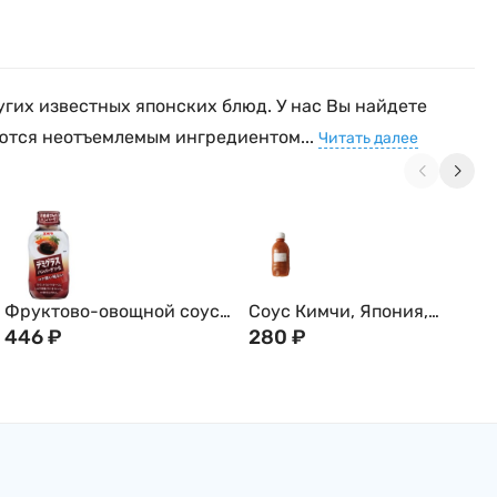
угих известных японских блюд. У нас Вы найдете
яются неотъемлемым ингредиентом...
Читать далее
Фруктово-овощной соус
Соус Кимчи, Япония,
для стейков и бургеров
446
₽
250мл
280
₽
EBARA, 225 г, Япония