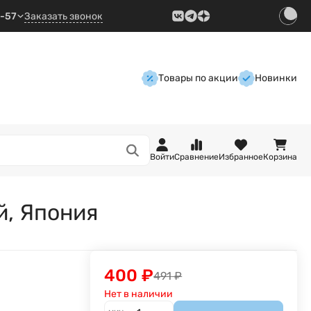
9-57
Заказать звонок
Товары по акции
Новинки
Войти
Сравнение
Избранное
Корзина
й, Япония
400
₽
491
₽
Нет в наличии