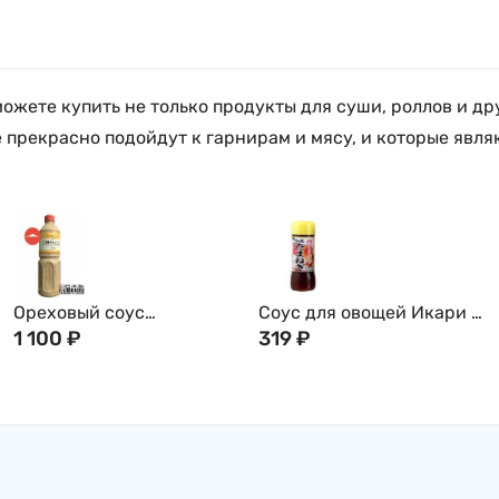
жете купить не только продукты для суши, роллов и др
 прекрасно подойдут к гарнирам и мясу, и которые явл
Ореховый соус
Соус для овощей Икари с
(Гамадари) Косё, 1л
1 100
₽
луком по-японски на
319
₽
соевой основе (дрессинг)
IKARI , 200мл, Япония