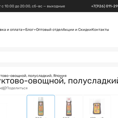
 с 10:00 до 20:00, сб–вс — выходные
+7(926) 011-2
вка и оплата
Блог
Оптовый отдел
Акции и Скидки
Контакты
уктово-овощной, полусладкий, Япония
руктово-овощной, полусладки
ое
Поделиться