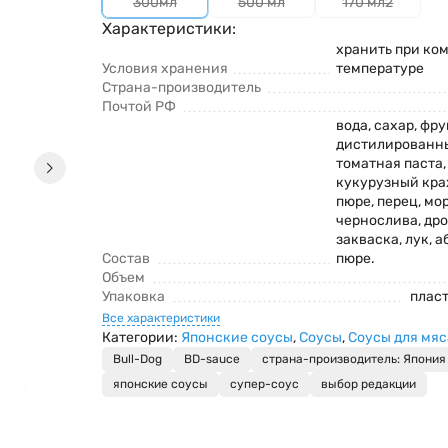
300мл
500 мл
170 мл2
Характеристики:
хранить при ко
Условия хранения
температуре
Страна-производитель
Почтой РФ
вода, сахар, фру
дистилированны
томатная паста, 
кукурузный кра
пюре, перец, мор
чернослива, др
закваска, лук, 
Состав
пюре.
Объем
Упаковка
плас
Все характеристики
Категории:
Японские соусы
,
Соусы
,
Соусы для мяс
Bull-Dog
BD-sauce
страна-производитель: Япония
японские соусы
супер-соус
выбор редакции