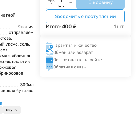
мин.
В корзину
1
шт.
мнатной
Уведомить о поступлении
Итого:
400
₽
1
шт.
Япония
отправляем
ктоза,
й уксус, соль,
Гарантия и качество
соя,
Обмен или возврат
хмал, яблочное
On-line оплата на сайте
ковь, паста из
Обратная связь
ожжевая
абрикосовое
300мл
тиковая бутылка
а
соусы