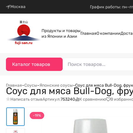
Москва
График работы: пн–пт
Продукты и товары
Главная
О компании
Доста
из Японии и Азии
Каталог товаров
Главная
–
Соусы
–
Японские соусы
–
Соус для мяса Bull-Dog, фр
Соус для мяса Bull-Dog, ф
Написать отзыв
К сравнению
В избранн
Артикул:
753240
-19%