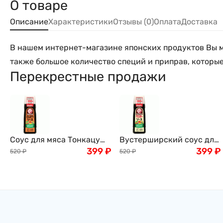
О товаре
Описание
Характеристики
Отзывы (0)
Оплата
Доставка
В нашем интернет-магазине японских продуктов Вы мо
также большое количество специй и приправ, которые
Перекрестные продажи
Соус для мяса Тонкацу
Вустерширский соус для
Bull-Dog, овощной,
399
₽
мяса Bull-Dog, Япония
399
₽
520
₽
520
₽
Япония, 300мл