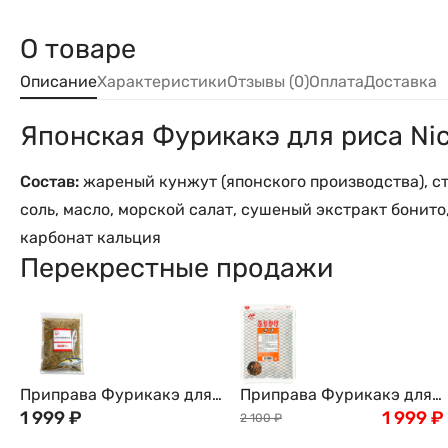
О товаре
Описание
Характеристики
Отзывы (0)
Оплата
Доставка
Японская Фурикакэ для риса Nic
Состав:
жареный кунжут (японского производства), ст
соль, масло, морской салат, сушеный экстракт бонито,
карбонат кальция
Перекрестные продажи
Приправа Фурикакэ для
Приправа Фурикакэ для
риса с тунцом кацуо
1 999
₽
риса Nichifuri с лососем,
1 999
₽
2 100
₽
Nagatanien, 500г Япония
морскими водорослями и