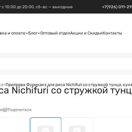
 с 10:00 до 20:00, сб–вс — выходные
+7(926) 011-2
вка и оплата
Блог
Оптовый отдел
Акции и Скидки
Контакты
кэ
–
Приправа Фурикакэ для риса Nichifuri со стружкой тунца, кун
 Nichifuri со стружкой тунц
ое
Поделиться