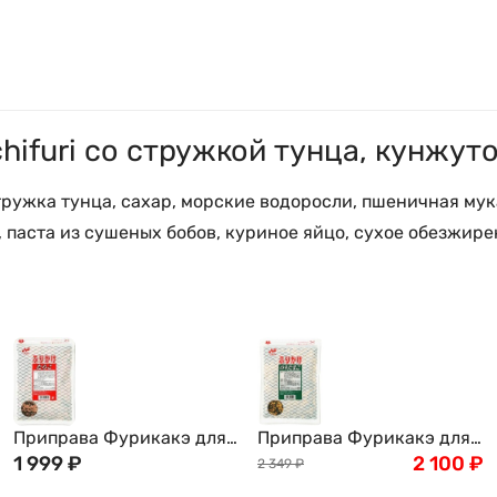
hifuri со стружкой тунца, кунжут
ружка тунца, сахар, морские водоросли, пшеничная мука
 паста из сушеных бобов, куриное яйцо, сухое обезжирен
Приправа Фурикакэ для
Приправа Фурикакэ для
риса Nichifuri с икрой
1 999
₽
риса Nichifuri с яйцом и
2 100
₽
2 349
₽
трески, морскими
водорослями нори, 500г