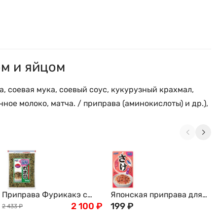
ом и яйцом
, соевая мука, соевый соус, кукурузный крахмал,
ное молоко, матча. / приправа (аминокислоты) и др.),
Приправа Фурикакэ с
Японская приправа для
васаби, стружской тунца,
2 100
₽
риса Hagoromo с
199
₽
2 433
₽
кунжутом Хагоромо к
лососем, Япония