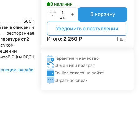
В наличии
мин.
В корзину
1
шт.
500 г
азан в описании
Уведомить о поступлении
ресторанная
Итого:
2 250
₽
1
шт.
пературе от 2
в сухом
мещении
очтой РФ и СДЭК
Гарантия и качество
Обмен или возврат
 специи, васаби
On-line оплата на сайте
Обратная связь