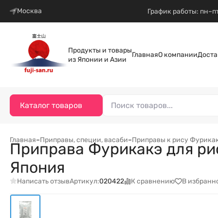
Москва
График работы: пн–пт
Продукты и товары
Главная
О компании
Доста
из Японии и Азии
Каталог товаров
Главная
–
Приправы, специи, васаби
–
Приправы к рису Фурика
Приправа Фурикакэ для риса
Япония
Написать отзыв
К сравнению
В избранн
Артикул:
020422