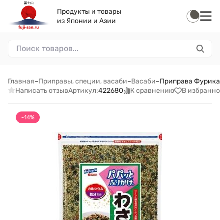
Продукты и товары
из Японии и Азии
Главная
–
Приправы, специи, васаби
–
Васаби
–
Приправа Фурикак
Написать отзыв
К сравнению
В избранно
Артикул:
422680
-14%