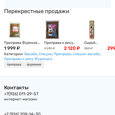
Перекрестные продажи
Приправа Фурикакэ
Приправа к рису
Сырой
для риса с тунцом
1 999
₽
(вкус тунца)
2 120
₽
измельченный
29
2 239
₽
350
₽
кацуо Nagatanien,
HAGOROMO
васаби Хонсей S
Категории:
Васаби
,
Специи
,
Приправы, специи, васаби
,
500г Япония
(Хагоромо), 500г
с пряными
Приправы к рису Фурикакэ
Япония
специями, 43 г
приправа
фурикаке
(тюбик), Япония
Контакты
+7(926) 011-29-57
интернет-магазин
+7 (926) 209-14-30