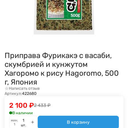
Приправа Фурикакэ с васаби,
скумбрией и кунжутом
Хагоромо к рису Hagoromo, 500
г, Япония
Написать отзыв
Артикул:
422680
2 100
₽
2 433
₽
В наличии
мин.
В корзину
1
шт.