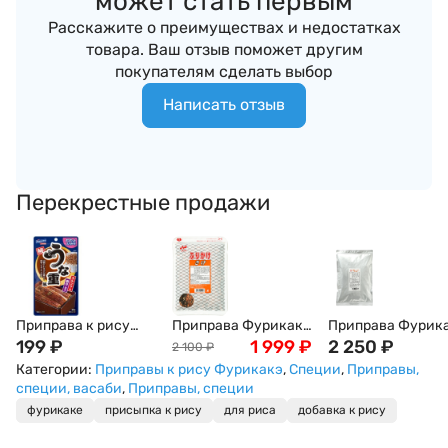
может стать первым
Расскажите о преимуществах и недостатках
товара. Ваш отзыв поможет другим
покупателям сделать выбор
Написать отзыв
Перекрестные продажи
Приправа к рису
Приправа Фурикакэ
Приправа Фурик
Фурикакэ со
199
₽
для риса Nichifuri с
1 999
₽
для риса Nichifuri
2 250
₽
2 100
₽
вкусом жареного
лососем, морскими
стружкой тунца,
Категории:
Приправы к рису Фурикакэ
,
Специи
,
Приправы,
угря в соусе унаги
водорослями и
кунжутом и яйцо
специи, васаби
,
Приправы, специи
Хагоромо Hagoromo,
кунжутом, 500г,
500г Япония
фурикаке
присыпка к рису
для риса
добавка к рису
20 г, Япония
Япония