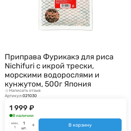
Приправа Фурикакэ для риса
Nichifuri с икрой трески,
морскими водорослями и
кунжутом, 500г Япония
Написать отзыв
Артикул:
021030
1 999
₽
В наличии
мин.
В корзину
1
шт.