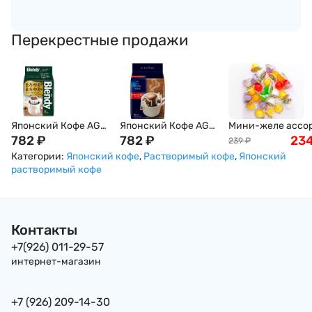
Перекрестные продажи
Японский Кофе AGF
Японский Кофе AGF
Мини-желе ассо
Blendy Special Blend
782
₽
Blendy Mocha Blend
782
₽
тропических вку
23
239
₽
(Бленди Спешиал
(Бленди Мокка), 56 г
New Choice, 400г
Категории:
Японский кофе
,
Растворимый кофе
,
Японский
Бленд), 56г
растворимый кофе
Контакты
+7(926) 011-29-57
интернет-магазин
+7 (926) 209-14-30