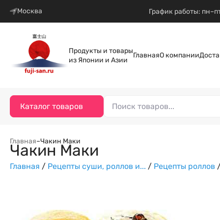
Москва
График работы: пн–пт
Продукты и товары
Главная
О компании
Доста
из Японии и Азии
Каталог товаров
Главная
–
Чакин Маки
Чакин Маки
Главная
/
Рецепты суши, роллов и...
/
Рецепты роллов