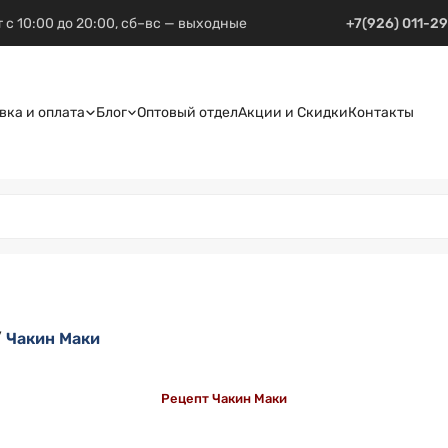
 с 10:00 до 20:00, сб–вс — выходные
+7(926) 011-2
вка и оплата
Блог
Оптовый отдел
Акции и Скидки
Контакты
/
Чакин Маки
Рецепт Чакин Маки