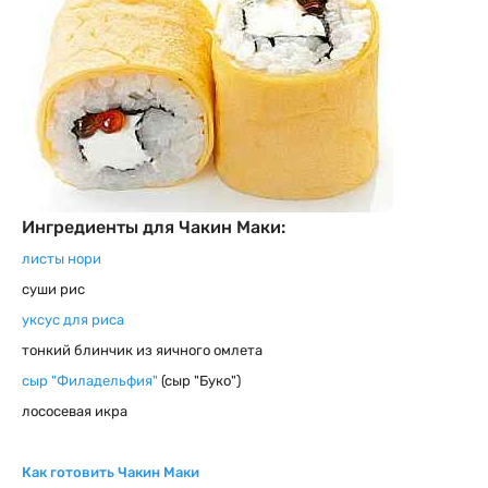
Ингредиенты для Чакин Маки:
листы нори
суши рис
уксус для риса
тонкий блинчик из яичного омлета
сыр "Филадельфия"
(сыр "Буко")
лососевая икра
Как готовить Чакин Маки