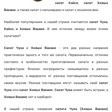
салат Кайсо
,
салат Хияши
Вакаме
, а также салат с кальмарами и салат с осьминогами.
Наиболее популярными в нашей стране считаются
салат Чука,
Кайсо и Хияши Вакаме.
В чем отличие между всеми этими
салатами?
Салат Чука
и
Хияши Вакаме
- это два разных названия
практически одного и того же салата.
Первоначально, отличие
состояло в особенностях приготовления салата в разных
префектурах Японии: ингредиенты смешивались в разных
пропорциях, а водоросли от разных поставщиков отличались
своим вкусом. Разные поставщики могут называть свой
салат
Чука
или
салат Хияши Вакаме
.
Салат Чука
может быть острым, а
Хияши Вакаме
нет и наоборот.
В нашей стране, название
салата Чука (Хияши Вакаме)