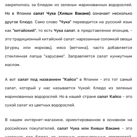
закрепилось за блюдом из зеленых маринованных водорослей.
Но в Японии
салат Чука (Хияши Вакаме)
означает несколько
другое блюдо
. Само слово
"Чука"
переводится на русский язык
как
"китайский"
, то есть
Чука салат
, в представлении японцев, -
это традиционный китайский салат: нарезанные соломкой овощи
(огурец или морковь), мясо (ветчина), часто добавляется
стеклянная лапша "харусаме". Заправляется салат кунжутным
маслом.
А вот
салат под названием "Кайсо"
в Японии - это тот самый
салат, который у нас называется Чукой: блюдо из зеленых
маринованных водорослей. Но в нашей стране
салат Кайсо
- это
сухой салат из цветных водорослей.
В нашем интернет-магазине, ориентированном в основном на
российских покупателей,
салат Чука или Хияши Вакаме
- это
название для блюда из зеленых маринованных водорослей,