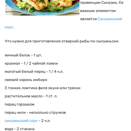
провинции Сычуань. Ее
важным элементом
является
Сычуаньский
соус
.
Что нужно для приготовления отварной рыбы по-сычуаньски:
яичный белок - 1 шт.
крахмал - 1 / 2 чайной ложки
молотый белый перец - 1 / 4 ч.л.
свежий корень имбиря
3 тонких ломтика филе окуня или трески
растительное масло - 1 ст. л.
перец горошком
перец чили - несколько стручков
сычуаньский соус
- 2 ч.л.
вода - 2 стакана