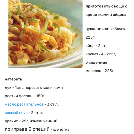
приготовить овощи с
креветками и яйцом:
цуккини или кабачок -
225г
яйца - 2шт.
креветки - 225г,
очищенные
морковь - 225г,
натереть
лук - 1шт., порезать колечками
ростки фасоли - 150г
масло растительное
- 3 ст.л.
соевый соус
- 2 ст.л.
арахис - 25г, измельченный
приправа 5 специй
- щепотка