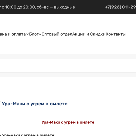
 с 10:00 до 20:00, сб–вс — выходные
+7(926) 011-2
вка и оплата
Блог
Оптовый отдел
Акции и Скидки
Контакты
/
Ура-Маки с угрем в омлете
Ура-Маки с угрем в омлете
 Ура-маки с угрем в омлете: