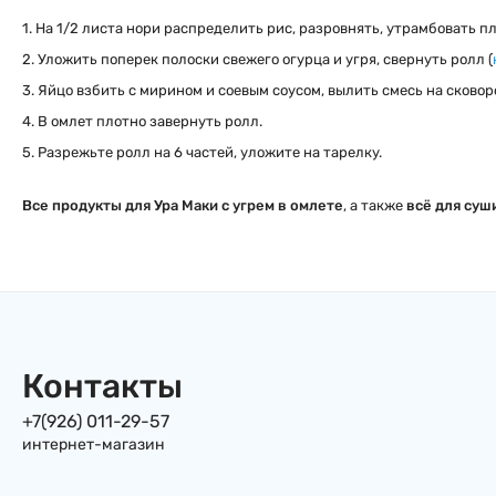
1. На 1/2 листа нори распределить рис, разровнять, утрамбовать п
2. Уложить поперек полоски свежего огурца и угря, свернуть ролл
(
3. Яйцо взбить с мирином и соевым соусом, вылить смесь на сково
4. В омлет плотно завернуть ролл.
5. Разрежьте ролл на 6 частей, уложите на тарелку.
Все продукты для Ура Маки с угрем в омлете
, а также
всё для суш
Контакты
+7(926) 011-29-57
интернет-магазин