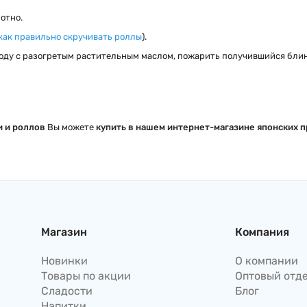
лотно.
как правильно скручивать роллы
)
.
роду с разогретым растительным маслом, пожарить получившийся блинч
и и роллов
Вы можете
купить в нашем интернет-магазине японских пр
Магазин
Компания
Новинки
О компании
Товары по акции
Оптовый отд
Сладости
Блог
Напитки