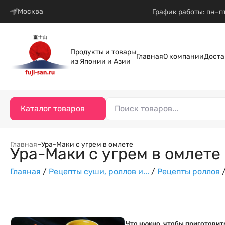
Москва
График работы: пн–пт
Продукты и товары
Главная
О компании
Доста
из Японии и Азии
Каталог товаров
Главная
–
Ура-Маки с угрем в омлете
Ура-Маки с угрем в омлете
Главная
/
Рецепты суши, роллов и...
/
Рецепты роллов
Что нужно, чтобы приготовить