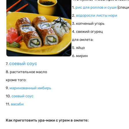
1.
рис для роллов и суши
(спец
2.
водоросли листы нори
3. копченый угорь
4. свежий огурец
для омлета:
5. яйцо
6. мирин
соевый соус
7.
8. растительное масло
кроме того:
9.
маринованный имбирь
10.
соевый соус
11.
васаби
Как приготовить ура-маки с угрем в омлете: